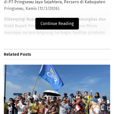
di PT Pringsewu Jaya Sejahtera, Persero di Kabupaten
Pringsewu, Kamis (12/3/2026).
Didampingi Bupati Pringsewu Riyanto Pamungkas dan
Continue Reading
Wakil Bupati Pringsewu Umi Laila, Gubernur Mirza
meninjau secara langsung berbagai fasilitas produksi
mocaf, mulai dari proses perendaman singkong,
pengeringan, hingga penyimpanan. Tepung mocaf yang
dihasilkan dapat menjadi alternatif tepung sehat
Related
Posts
pengganti terigu untuk berbagai produk makanan.
Produk mocaf yang dihasilkan di sentra tersebut
memiliki standar kehalusan hingga mesh 80 dan siap
dipasarkan ke berbagai wilayah di Provinsi Lampung.
BACA JUGA
Lampung Membuka Babak Baru Pembangunan Berbasis
Data melalui Peluncuran Satelit Lampung-1 Berbasis AI