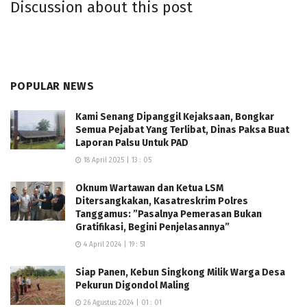
Discussion about this post
POPULAR NEWS
Kami Senang Dipanggil Kejaksaan, Bongkar
Semua Pejabat Yang Terlibat, Dinas Paksa Buat
Laporan Palsu Untuk PAD
18 April 2025 | 13 : 05
Oknum Wartawan dan Ketua LSM
Ditersangkakan, Kasatreskrim Polres
Tanggamus: ”Pasalnya Pemerasan Bukan
Gratifikasi, Begini Penjelasannya”
4 April 2024 | 19 : 51
Siap Panen, Kebun Singkong Milik Warga Desa
“Hilirisasi singkong menjadi mocaf ini luar biasa. Di
Pekurun Digondol Maling
Pringsewu masyarakat sudah berhasil melakukannya,
26 Agustus 2024 | 01 : 01