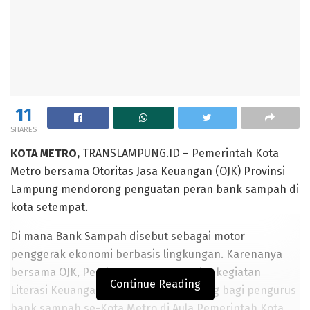
11
SHARES
KOTA METRO,
TRANSLAMPUNG.ID – Pemerintah Kota
Metro bersama Otoritas Jasa Keuangan (OJK) Provinsi
Lampung mendorong penguatan peran bank sampah di
kota setempat.
Di mana Bank Sampah disebut sebagai motor
penggerak ekonomi berbasis lingkungan. Karenanya
bersama OJK, Pemkot Metro menggelar kegiatan
Continue Reading
Literasi Keuangan dan Product Matching bagi pengurus
bank sampah se-Kota Metro di Aula Pemerintah Kota