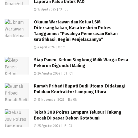
pengangguran, tapi malah diberhentikan sepihak tanpa
Laporan Palsu Untuk PAD
dasar” Ungkapnya.
18 April 2025 | 13 : 05
Kendati itu, pihaknya akan melapor ke Ombudsman
Oknum Wartawan dan Ketua LSM
Ditersangkakan, Kasatreskrim Polres
dan Inspektorat karena menilai proses pemeriksaan
Tanggamus: ”Pasalnya Pemerasan Bukan
dan penonaktifan tidak memenuhi standar
Gratifikasi, Begini Penjelasannya”
administrasi.
4 April 2024 | 19 : 51
“Kami akan ambil langkah ke Ombudsman, lapor Kanwil
Siap Panen, Kebun Singkong Milik Warga Desa
Pekurun Digondol Maling
dan Inspektorat. Pemeriksaan ini cacat prosedur.
Harusnya ada pengawasan dari inspektorat, tapi tidak
26 Agustus 2024 | 01 : 01
ada” Paparnya.
Rumah Pribadi Bupati Budi Utomo Didatangi
Puluhan Kontraktor Lampung Utara
Menanggapi hal tersebut, Tri Rahayu, Analis
15 November 2023 | 18 : 08
Kepegawaian Kanwil Kemenag Lampung, membenarkan
bahwa pelantikan SDC memang ditangguhkan
Tekab 308 Polres Lampura Telusuri Tukang
Becak Di pasar Dekon Kotabumi
sementara karena adanya laporan masyarakat yang
25 Agustus 2024 | 17 : 03
tengah dianalisis.