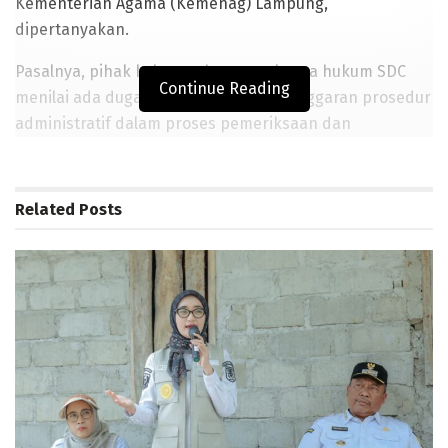
Kementerian Agama (Kemenag) Lampung,
dipertanyakan.
Pasalnya, pihak keluarga bersama kuasa hukum SDC
Continue Reading
menilai ada dugaan kejanggalan, pelanggaran prosedur
administratif dalam proses pemeriksaan dan
penangguhan pelantikan yang dilakukan Kanwil
Kemenag Lampung.
Related
Posts
Dikatakan Kuasa hukum, Debi Oktarian,.S.H, kliennya
telah dinyatakan lulus seleksi dan mendapat
persetujuan penetapan Nomor Induk Pegawai (NIP)
oleh Badan Kepegawaian Negara (BKN). Namun hingga
kini, pelantikan SDC sebagai ASN atau PPPK Penuh
Waktu tidak kunjung dilakukan tanpa kejelasan surat
resmi penangguhan atau pembatalan.
BACA JUGA