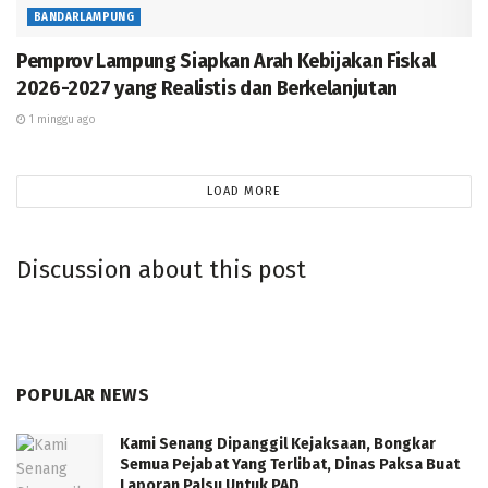
BANDARLAMPUNG
Pemprov Lampung Siapkan Arah Kebijakan Fiskal
2026-2027 yang Realistis dan Berkelanjutan
1 minggu ago
LOAD MORE
Discussion about this post
“Kali ini pasar murah diselenggarakan pada momen
menyambut perayaan Hari Ulang Tahun Republik
Indonesia yang ke-79 tahun. Dengan tujuan
memastikan di hari Ulang Tahun RI ke-79 ini harga-
harga kebutuhan pokok yang beredar di Masyarakat
POPULAR NEWS
dapat stabil dan terjangkau oleh seluruh lapisan
Kami Senang Dipanggil Kejaksaan, Bongkar
Masyarakat,” ungkapnya.
Semua Pejabat Yang Terlibat, Dinas Paksa Buat
Laporan Palsu Untuk PAD