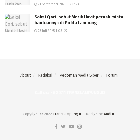
21 September 2025 | 20 : 23
Saksi Qori, sebut Merik Havit pernah minta
bantuannya di Polda Lampung
23 Juli 2025 | 05 : 27
About
Redaksi
Pedoman Media Siber
Forum
Call us: +62 811 TRANSLAMPUNG.ID
Copyright © 2022
TransLampung.ID
| Design by
Andi ID
.