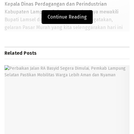
Kepala Dinas Perdagangan dan Perindustrian
Kabupaten Lampung Selatan, Hendra Jaya mewakili
Continue Reading
Bupati Lamsel dalam sambutannya mengatakan,
gelaran Pasar Murah yang kita selenggarakan hari ini
merupakan salah satu Program kerja Dinas
Perdagangan dan Perindustrian Kabupaten Lampung
Selatan. Dimana Program pasar murah ini sudah
Related
Posts
terbukti mampu berkontribusi positif dalam menjaga
kestabilan harga kebutuhan Pokok di pasaran.