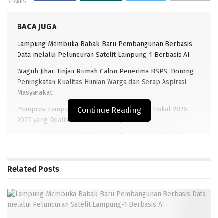
SHARES
BACA JUGA
Lampung Membuka Babak Baru Pembangunan Berbasis
Data melalui Peluncuran Satelit Lampung-1 Berbasis AI
Wagub Jihan Tinjau Rumah Calon Penerima BSPS, Dorong
Peningkatan Kualitas Hunian Warga dan Serap Aspirasi
Masyarakat
Pemprov Lampung Siapkan Arah Kebijakan Fiskal 2026-
Continue Reading
2027 yang Realistis dan Berkelanjutan
Pemprov Lampung Dukung Penuh Lampung Financial
Festival, Perkuat Literasi Keuangan Generasi Muda
Related
Posts
TRANSLAMPUNG, BANDARLAMPUNG –
Bertempat di Aula
Ahmad Yani berlangsung kegiatan Silaturahmi Danrem
043/Gatam Kolonel Inf Taufiq Hanafi dengan Organisasi