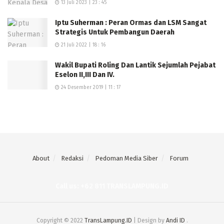
13 Juli 2023 | 23 : 45
Iptu Suherman : Peran Ormas dan LSM Sangat
Strategis Untuk Pembangun Daerah
21 Juli 2022 | 18 : 16
Wakil Bupati Roling Dan Lantik Sejumlah Pejabat
Eselon II,III Dan IV.
24 Desember 2019 | 11 : 17
About
Redaksi
Pedoman Media Siber
Forum
Call us: +62 811 TRANSLAMPUNG.ID
Copyright © 2022
TransLampung.ID
| Design by
Andi ID
.