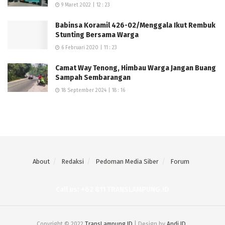
9 Maret 2022 | 12 : 23
Babinsa Koramil 426-02/Menggala Ikut Rembuk
Stunting Bersama Warga
6 Februari 2020 | 11 : 23
Camat Way Tenong, Himbau Warga Jangan Buang
Sampah Sembarangan
18 September 2024 | 18 : 16
About
Redaksi
Pedoman Media Siber
Forum
Call us: +62 811 TRANSLAMPUNG.ID
Copyright © 2022
TransLampung.ID
| Design by
Andi ID
.