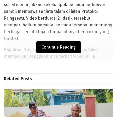
sosial menunjukkan sekelompok pemuda berkonvoi
sambil membawa senjata tajam di jalan Protokol
Pringsewu. Video berdurasi 21 detik tersebut
memperlihatkan pemuda-pemuda tersebut menenteng
berbagai senjata tajam tanpa adanya bentrokan yang
terlihat.
Continue Reading
Kapolres Pringsewu, AKBP Benny Prasetya, telah
memberikan tanggapannya terkait video ini. Ia
mengonfirmasi bahwa video tersebut direkam di
wilayah Pringsewu, khususnya di areal persawahan
Pekon Bulukarto, Gadingrejo, Pringsewu. Namun, pihak
Related
Posts
kepolisian masih dalam proses penyelidikan untuk
mengetahui lebih lanjut tentang kelompok pemuda
yang terlibat serta waktu pembuatan video tersebut.
Dalam klarifikasinya, AKBP Benny menjelaskan bahwa
kelompok pemuda tersebut adalah pelajar dari salah