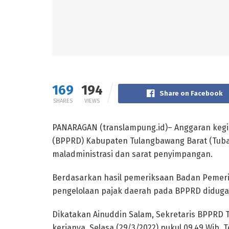
169
194
Share on Facebook
SHARES
VIEWS
PANARAGAN (translampung.id)– Anggaran kegia
(BPPRD) Kabupaten Tulangbawang Barat (Tuba
maladministrasi dan sarat penyimpangan.
Berdasarkan hasil pemeriksaan Badan Pemeri
pengelolaan pajak daerah pada BPPRD diduga t
Dikatakan Ainuddin Salam, Sekretaris BPPRD T
kerjanya, Selasa (29/3/2022) pukul 09.49 Wib