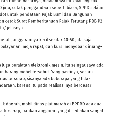
tu kan rumah besarnya, didalamnya itu kalau logistik
0 juta, cetak penggandaan seperti biasa, SPPD sekitar
esedot untuk pendataan Pajak Bumi dan Bangunan
dan cetak Surat Pemberitahuan Pajak Terutang PBB P2
a,” jelasnya.
rah, anggarannya kecil sekitar 40-50 juta saja,
 pelayanan, meja rapat, dan kursi menyebar diruang-
da juga peralatan elektronik mesin, itu seingat saya ada
an barang mebel tersebut. Yang pastinya, secara
eatas terserap, sisanya ada beberapa yang tidak
endaraan, karena itu pada realisasi nya berdasar
lik daerah, mobil dinas plat merah di BPPRD ada dua
a terserap, bahkan anggaran yang disediakan sangat