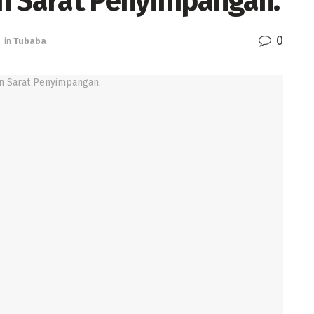
n Sarat Penyimpangan.
0
in
Tubaba