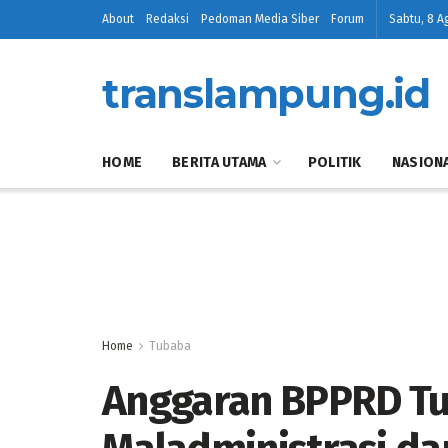
About
Redaksi
Pedoman Media Siber
Forum
Sabtu, 8 A
translampung.id
HOME
BERITA UTAMA
POLITIK
NASION
Home
Tubaba
Anggaran BPPRD T