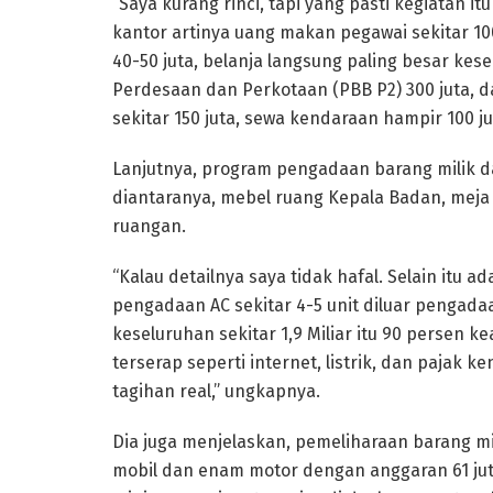
“Saya kurang rinci, tapi yang pasti kegiatan i
kantor artinya uang makan pegawai sekitar 10
40-50 juta, belanja langsung paling besar k
Perdesaan dan Perkotaan (PBB P2) 300 juta, 
sekitar 150 juta, sewa kendaraan hampir 100 jut
Lanjutnya, program pengadaan barang milik dae
diantaranya, mebel ruang Kepala Badan, meja
ruangan.
“Kalau detailnya saya tidak hafal. Selain itu a
pengadaan AC sekitar 4-5 unit diluar pengada
keseluruhan sekitar 1,9 Miliar itu 90 persen k
terserap seperti internet, listrik, dan pajak k
tagihan real,” ungkapnya.
Dia juga menjelaskan, pemeliharaan barang mi
mobil dan enam motor dengan anggaran 61 jut