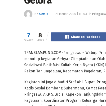
Gelora
BY
ADMIN
21 Januari 2020 | 11 : 03
in
Pringse
7
8
Share on Facebook
SHARES
VIEWS
TRANSLAMPUNG.COM-Pringsewu – Wabup Pringsewu
menutup kegiatan Gebyar Olimpiade dan Olahr
Sosialisasi Bidik Misi Kuliah Kerja Nyata (KKN)
Pekon Tanjungdalam, Kecamatan Pagelaran, Pr
Kegiatan ini juga dihadiri Staf Ahli Bupati P
Kadis Sosial Bambang Suhermanu, Camat Pagel
Pringsewu AKP S.Lubis, Kapekon Tanjungdala
Pagelaran, koordinator Program Keluarga Ha