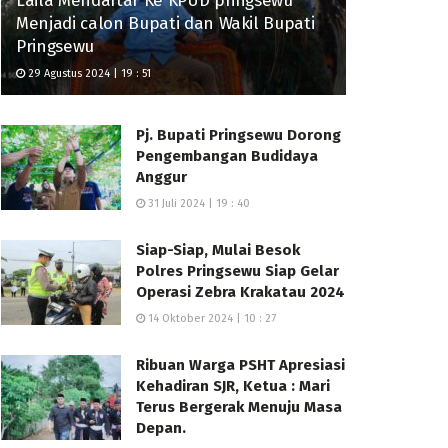
Laila Mendaftar Ke KPUD pringsewu
Menjadi calon Bupati dan Wakil Bupati
Pringsewu
29 Agustus 2024 | 19 : 51
Pj. Bupati Pringsewu Dorong
Pengembangan Budidaya
Anggur
31 Juli 2024 | 19 : 40
Siap-Siap, Mulai Besok
Polres Pringsewu Siap Gelar
Operasi Zebra Krakatau 2024
14 Oktober 2024 | 10 : 27
Ribuan Warga PSHT Apresiasi
Kehadiran SJR, Ketua : Mari
Terus Bergerak Menuju Masa
Depan.