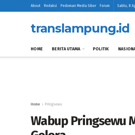
About
Redaksi
Pedoman Media Siber
Forum
Sabtu, 8 A
translampung.id
HOME
BERITA UTAMA
POLITIK
NASION
Home
Pringsewu
Wabup Pringsewu M