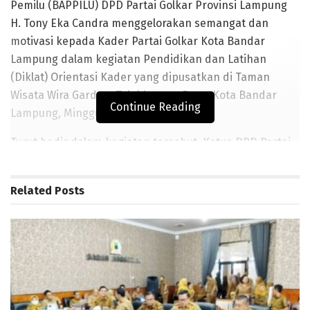
Pemilu (BAPPILU) DPD Partai Golkar Provinsi Lampung
H. Tony Eka Candra menggelorakan semangat dan
motivasi kepada Kader Partai Golkar Kota Bandar
Lampung dalam kegiatan Pendidikan dan Latihan
(Diklat) Orientasi Kader yang dipusatkan di Taman
Wisata Wira Garden, Telukbetung Barat Kota Bandar
Continue Reading
Lampung, Minggu (26/1/2020).
Turut hadir dalam kegiatan tersebut, Ketua DPD Partai
Golkar Kota Bandar Lampung, H. Yuhadi, Sekretaris Ali
Wardana, Ketua BAPPILU DPD Partai Golkar Kota Bandar
Related
Posts
Lampung H. Benny HN Mansyur, Gindha Ansori, Sabnu
Ali, Iskandarsyah Komarudin, Supriyanto Erwandi,
Jamhari, Hetty Priskatati, Indrawan, serta seluruh
jajaran Pengurus DPD Partai Golkar Bandar Lampung
Lainnya.
BACA JUGA