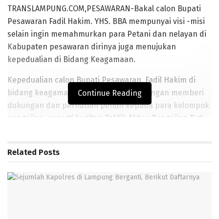
TRANSLAMPUNG.COM,PESAWARAN-Bakal calon Bupati
Pesawaran Fadil Hakim. YHS. BBA mempunyai visi -misi
selain ingin memahmurkan para Petani dan nelayan di
Kabupaten pesawaran dirinya juga menujukan
kepedualian di Bidang Keagamaan.
Kepedualian calon Bupati Pesawaran Fadil Hakim di
bidang keagamaan ini di tunjukanya dengan memberi
Continue Reading
dukungan dan perhatian penuh kepada para kelompok
pengajian, seperti kegitan Tablik Akbar Pengajian Ruti
Bulanan yang dilaksana oleh Majelis Taklim Yayasan
Rahmat Ilahi di Dusun Suka Bandung Desa Kota Jawa
Related
Posts
kecamatan Punduh Pidada pada,Minggu,(26/01/2020).
BACA JUGA
Sejumlah Kapolres di Lampung Berganti, Berikut
Daftarnya