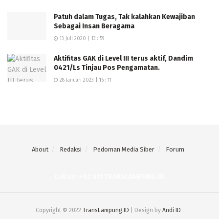
Patuh dalam Tugas, Tak kalahkan Kewajiban
Sebagai Insan Beragama
13 Juli 2020 | 13 : 59
Aktifitas GAK di Level III terus aktif, Dandim
0421/Ls Tinjau Pos Pengamatan.
28 Januari 2023 | 16 : 11
About
Redaksi
Pedoman Media Siber
Forum
Call us: +62 811 TRANSLAMPUNG.ID
Copyright © 2022
TransLampung.ID
| Design by
Andi ID
.