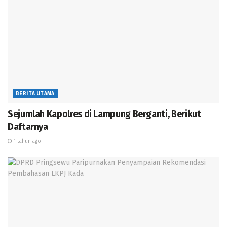
DPRD Pringsewu Paripurnakan Penyampaian Rekomendasi
Pembahasan LKPJ Kada
BMKG Lampung Sebarkan Peringatan Dini Pasang
Maksimum Air Laut, Warga Pesisir Diimbau Waspada
Lembaga SAR PC 0811 KB FKPPI Pesawaran Bersama
Rumah Sakit Advent Gelar Pengobatan Gratis
BERITA UTAMA
Sejumlah Kapolres di Lampung Berganti, Berikut
Daftarnya
1 tahun ago
Hal ini di benarkan oleh koordinator kelompok
pengajian di Kecamatan Punduh Pidada Busroni,dirinya
mengatakan bahwa terselenggaranya pelaksanaan
kegiatan Tablik Akbar yang di laksanakan ini
merupakan dukungan atau supot dari salah satu calon
Bupati Pesawaran yakni Fadil Hakim atas keperdulianya