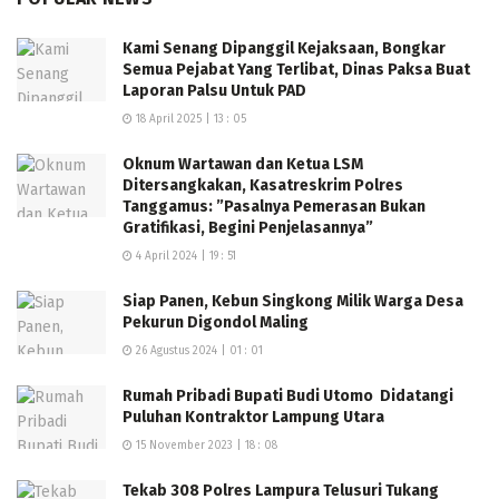
majilis taklim yang ada di kecamatan punduh pidada ini
,”kata Refanaro.(ydn),
Kami Senang Dipanggil Kejaksaan, Bongkar
Semua Pejabat Yang Terlibat, Dinas Paksa Buat
Laporan Palsu Untuk PAD
18 April 2025 | 13 : 05
Oknum Wartawan dan Ketua LSM
Ditersangkakan, Kasatreskrim Polres
Tanggamus: ”Pasalnya Pemerasan Bukan
Gratifikasi, Begini Penjelasannya”
4 April 2024 | 19 : 51
Siap Panen, Kebun Singkong Milik Warga Desa
Pekurun Digondol Maling
26 Agustus 2024 | 01 : 01
Rumah Pribadi Bupati Budi Utomo Didatangi
Puluhan Kontraktor Lampung Utara
15 November 2023 | 18 : 08
Tekab 308 Polres Lampura Telusuri Tukang