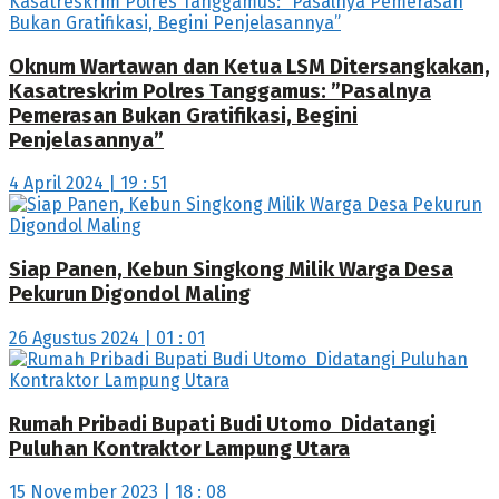
Oknum Wartawan dan Ketua LSM Ditersangkakan,
Kasatreskrim Polres Tanggamus: ”Pasalnya
Pemerasan Bukan Gratifikasi, Begini
Penjelasannya”
4 April 2024 | 19 : 51
Siap Panen, Kebun Singkong Milik Warga Desa
Pekurun Digondol Maling
26 Agustus 2024 | 01 : 01
Rumah Pribadi Bupati Budi Utomo Didatangi
Puluhan Kontraktor Lampung Utara
15 November 2023 | 18 : 08