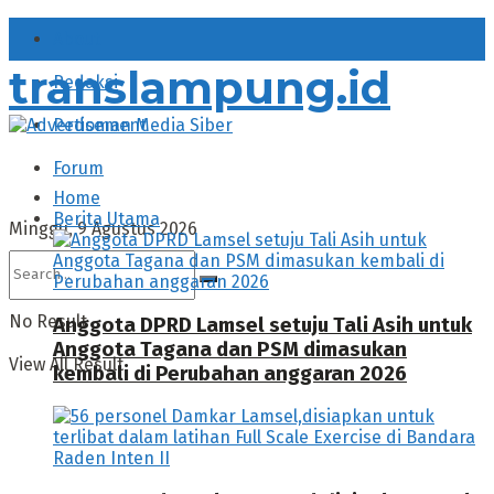
About
translampung.id
Redaksi
Pedoman Media Siber
Forum
Home
Berita Utama
Minggu, 9 Agustus 2026
No Result
Anggota DPRD Lamsel setuju Tali Asih untuk
Anggota Tagana dan PSM dimasukan
View All Result
kembali di Perubahan anggaran 2026