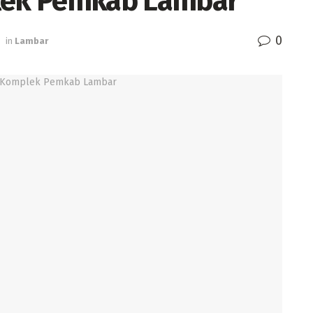
plek Pemkab Lambar
0
in
Lambar