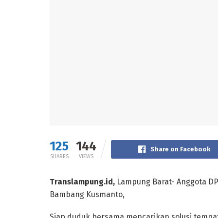
125
144
Share on Facebook
SHARES
VIEWS
Translampung.id,
Lampung Barat- Anggota DPR
Bambang Kusmanto,
Siap duduk bersama mencarikan solusi temp