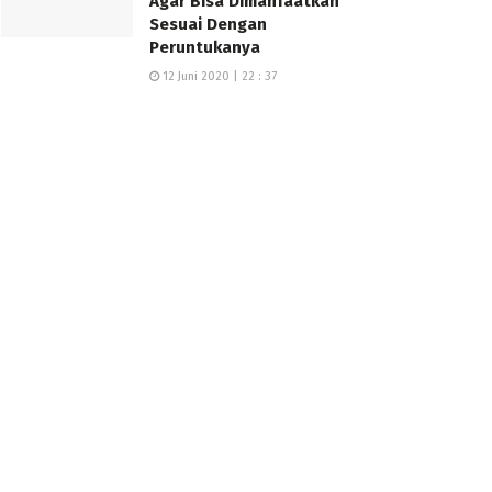
Agar Bisa Dimanfaatkan
Sesuai Dengan
Peruntukanya
12 Juni 2020 | 22 : 37