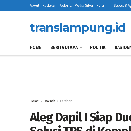
About
Redaksi
Pedoman Media Siber
Forum
Sabtu, 8 A
translampung.id
HOME
BERITA UTAMA
POLITIK
NASION
Home
Daerah
Lambar
Aleg Dapil I Siap D