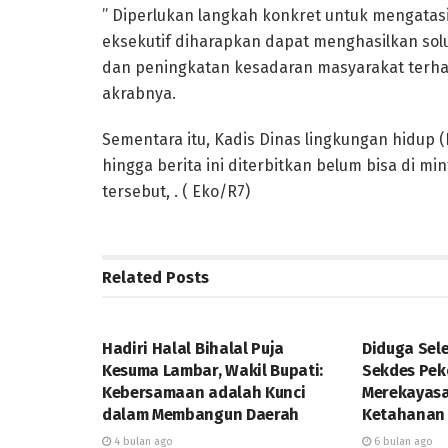
” Diperlukan langkah konkret untuk mengatasi 
eksekutif diharapkan dapat menghasilkan solu
dan peningkatan kesadaran masyarakat terha
akrabnya.
Sementara itu, Kadis Dinas lingkungan hidup
hingga berita ini diterbitkan belum bisa di m
tersebut, . ( Eko/R7)
Related
Posts
DAERAH
DAERAH
Hadiri Halal Bihalal Puja
Diduga Sel
Kesuma Lambar, Wakil Bupati:
Sekdes Pe
Kebersamaan adalah Kunci
Merekayasa
dalam Membangun Daerah
Ketahanan
4 bulan ago
6 bulan ago