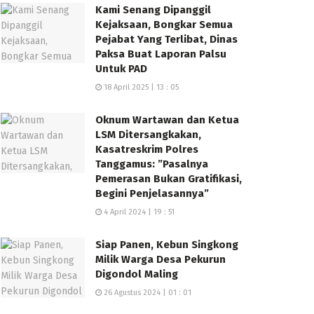
Kami Senang Dipanggil
Kejaksaan, Bongkar Semua
Pejabat Yang Terlibat, Dinas
Paksa Buat Laporan Palsu
Untuk PAD
18 April 2025 | 13 : 05
Oknum Wartawan dan Ketua
LSM Ditersangkakan,
Kasatreskrim Polres
Tanggamus: ”Pasalnya
Pemerasan Bukan Gratifikasi,
Begini Penjelasannya”
4 April 2024 | 19 : 51
Siap Panen, Kebun Singkong
Milik Warga Desa Pekurun
Digondol Maling
26 Agustus 2024 | 01 : 01