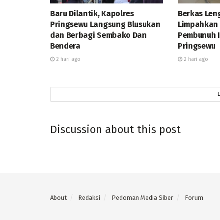
Baru Dilantik, Kapolres
Berkas Leng
Pringsewu Langsung Blusukan
Limpahkan
dan Berbagi Sembako Dan
Pembunuh Is
Bendera
Pringsewu
2 hari ago
2 hari ago
Discussion about this post
About
Redaksi
Pedoman Media Siber
Forum