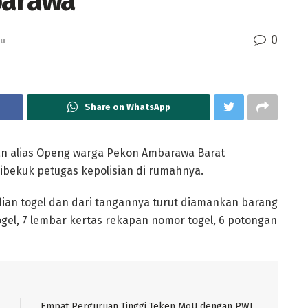
barawa
0
wu
Share on WhatsApp
n alias Openg warga Pekon Ambarawa Barat
ekuk petugas kepolisian di rumahnya.
dian togel dan dari tangannya turut diamankan barang
togel, 7 lembar kertas rekapan nomor togel, 6 potongan
Empat Perguruan Tinggi Teken MoU dengan PWI