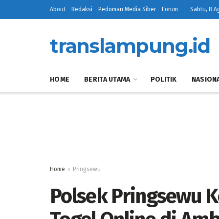
About
Redaksi
Pedoman Media Siber
Forum
Sabtu, 8 A
translampung.id
HOME
BERITA UTAMA
POLITIK
NASION
Home
Pringsewu
Polsek Pringsewu K