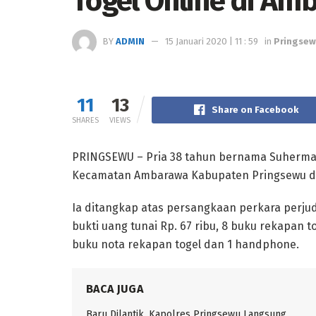
Togel Online di Am
BY
ADMIN
15 Januari 2020 | 11 : 59
in
Pringse
11
13
Share on Facebook
SHARES
VIEWS
PRINGSEWU – Pria 38 tahun bernama Suherma
Kecamatan Ambarawa Kabupaten Pringsewu dib
Ia ditangkap atas persangkaan perkara perju
bukti uang tunai Rp. 67 ribu, 8 buku rekapan 
buku nota rekapan togel dan 1 handphone.
BACA JUGA
Baru Dilantik, Kapolres Pringsewu Langsung