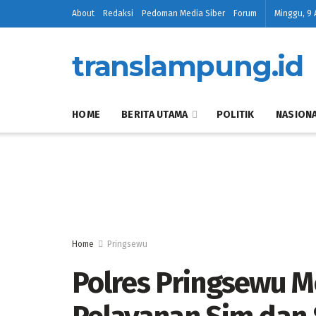
About
Redaksi
Pedoman Media Siber
Forum
Minggu, 9 
translampung.id
HOME
BERITA UTAMA
POLITIK
NASION
Home
Pringsewu
Polres Pringsewu 