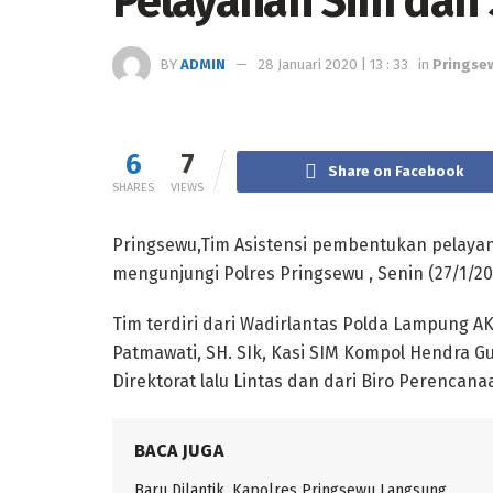
Pelayanan Sim dan
BY
ADMIN
28 Januari 2020 | 13 : 33
in
Pringse
6
7
Share on Facebook
SHARES
VIEWS
Pringsewu,Tim Asistensi pembentukan pelaya
mengunjungi Polres Pringsewu , Senin (27/1/20
Tim terdiri dari Wadirlantas Polda Lampung AK
Patmawati, SH. SIk, Kasi SIM Kompol Hendra Gu
Direktorat lalu Lintas dan dari Biro Perenca
BACA JUGA
Baru Dilantik, Kapolres Pringsewu Langsung