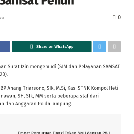
 Samsat Penuh
0
wu
Share on WhatsApp
nan Surat Izin mengemudi (SIM dan Pelayanan SAMSAT
20).
BP Anang Triarsono, SIk, M.Si, Kasi STNK Kompol Heti
nawan, SH, SIk, MM serta beberapa staf dari
naan dan Anggaran Polda lampung.
Empat Perguruan Tinggi Teken MoU dengan PWI