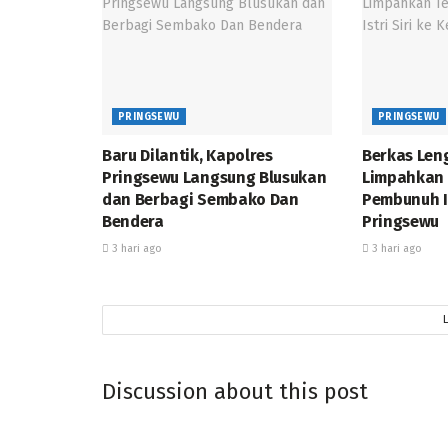
PRINGSEWU
PRINGSEWU
Baru Dilantik, Kapolres
Berkas Leng
Pringsewu Langsung Blusukan
Limpahkan
dan Berbagi Sembako Dan
Pembunuh Is
Bendera
Pringsewu
3 hari ago
3 hari ago
Discussion about this post