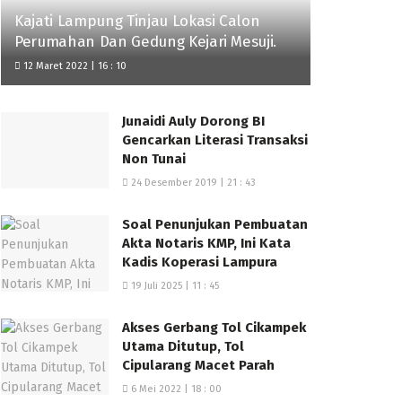
Kajati Lampung Tinjau Lokasi Calon
Perumahan Dan Gedung Kejari Mesuji.
12 Maret 2022 | 16 : 10
Junaidi Auly Dorong BI
Gencarkan Literasi Transaksi
Non Tunai
24 Desember 2019 | 21 : 43
Soal Penunjukan Pembuatan
Akta Notaris KMP, Ini Kata
Kadis Koperasi Lampura
19 Juli 2025 | 11 : 45
Akses Gerbang Tol Cikampek
Utama Ditutup, Tol
Cipularang Macet Parah
6 Mei 2022 | 18 : 00