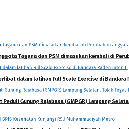
 Anggota Tagana dan PSM dimasukan kembali di Per
libat dalam latihan Full Scale Exercise di Bandara R
at Peduli Gunung Rajabasa (GMPGR) Lampung Selat