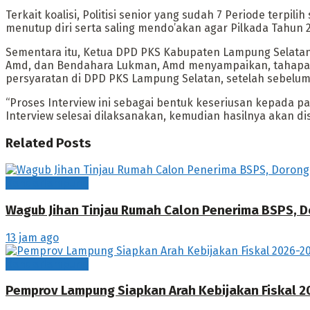
Terkait koalisi, Politisi senior yang sudah 7 Periode terpi
menutup diri serta saling mendo’akan agar Pilkada Tahun 2
Sementara itu, Ketua DPD PKS Kabupaten Lampung Selatan 
Amd, dan Bendahara Lukman, Amd menyampaikan, tahapan “I
persyaratan di DPD PKS Lampung Selatan, setelah sebelumn
“Proses Interview ini sebagai bentuk keseriusan kepada 
Interview selesai dilaksanakan, kemudian hasilnya akan di
Related
Posts
Bandarlampung
Wagub Jihan Tinjau Rumah Calon Penerima BSPS, D
13 jam ago
Bandarlampung
Pemprov Lampung Siapkan Arah Kebijakan Fiskal 2