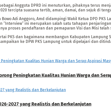
lih sebagai Anggota DPRD ini menuturkan, pihaknya terus menj
020 tercipta suasana tertib, aman, damai, dan sejuk di ten
Bowo Adi Anggoro, Amd didampingi Wakil Ketua DPD PKS Lam
nterview” ini merupakan salah satu tahapan penjaringan y
ya proses pendaftaran dan pemaparan Visi dan Misi telah s
partai PKS dan bagaimana membangun Kabupaten Lampung Sel
sampaikan ke DPW PKS Lampung untuk dipelajari dan ditindakl
orong Peningkatan Kualitas Hunian Warga dan Sera
026-2027 yang Realistis dan Berkelanjutan