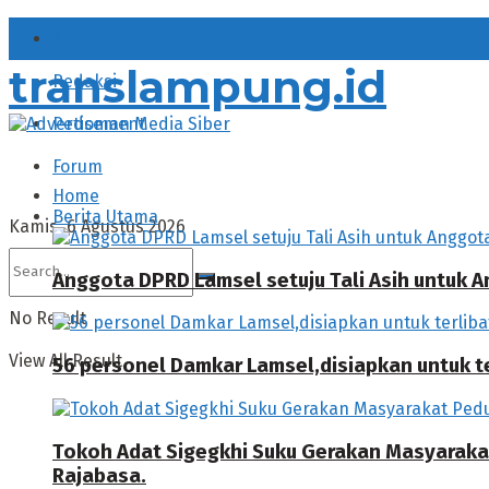
About
translampung.id
Redaksi
Pedoman Media Siber
Forum
Home
Berita Utama
Kamis, 6 Agustus 2026
Anggota DPRD Lamsel setuju Tali Asih untuk
No Result
View All Result
56 personel Damkar Lamsel,disiapkan untuk ter
Tokoh Adat Sigegkhi Suku Gerakan Masyarak
Rajabasa.