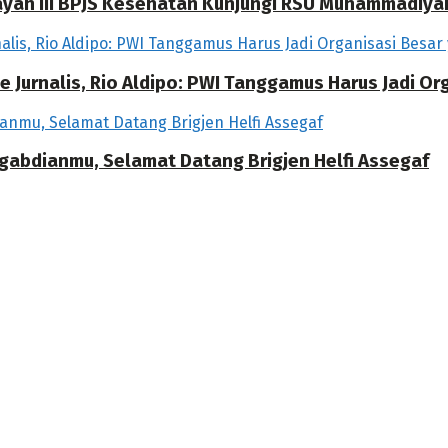
ilayah III BPJS Kesehatan Kunjungi RSU Muhammadiya
 Jurnalis, Rio Aldipo: PWI Tanggamus Harus Jadi O
ngabdianmu, Selamat Datang Brigjen Helfi Assegaf