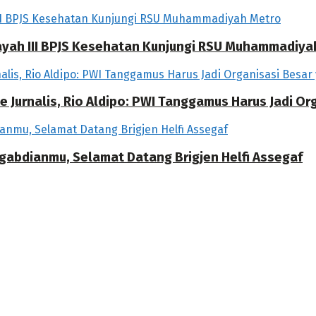
ilayah III BPJS Kesehatan Kunjungi RSU Muhammadiya
 Jurnalis, Rio Aldipo: PWI Tanggamus Harus Jadi O
ngabdianmu, Selamat Datang Brigjen Helfi Assegaf