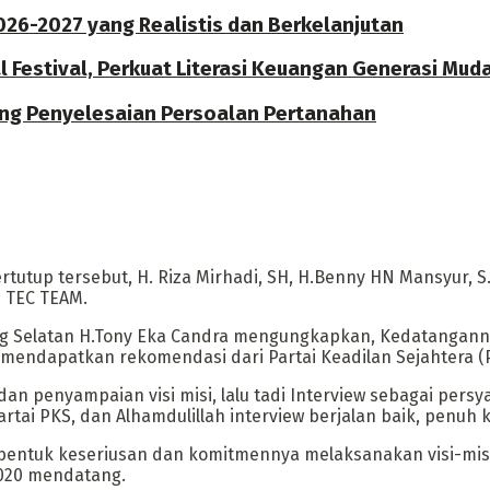
026-2027 yang Realistis dan Berkelanjutan
Festival, Perkuat Literasi Keuangan Generasi Mud
ng Penyelesaian Persoalan Pertanahan
utup tersebut, H. Riza Mirhadi, SH, H.Benny HN Mansyur, 
n TEC TEAM.
ng Selatan H.Tony Eka Candra mengungkapkan, Kedatanganny
 mendapatkan rekomendasi dari Partai Keadilan Sejahtera (
an penyampaian visi misi, lalu tadi Interview sebagai pers
tai PKS, dan Alhamdulillah interview berjalan baik, penuh k
bentuk keseriusan dan komitmennya melaksanakan visi-misi
2020 mendatang.