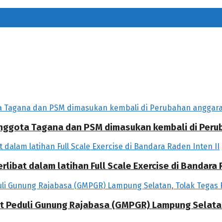
 Anggota Tagana dan PSM dimasukan kembali di Per
libat dalam latihan Full Scale Exercise di Bandara R
at Peduli Gunung Rajabasa (GMPGR) Lampung Selat