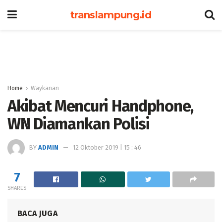
translampung.id
Home
Waykanan
Akibat Mencuri Handphone,
WN Diamankan Polisi
BY
ADMIN
12 Oktober 2019 | 15 : 46
7
SHARES
BACA JUGA