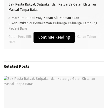
Bak Pesta Rakyat, Sulpakar dan Keluarga Gelar Khitanan
Massal Tanpa Batas
Almarhum Bupati Way Kanan Ali Rahman akan
Dikebumikan di Pemakaman Keluarga Keluarga Kampung
Negeri Baru
Gelar Pers Rilis, Berikut Capaian BNNK Way Kanan Tahun
Continue Reading
2024
Polres Way Kanan gelar upacara pelantikan Kasat
Reskrim, Sertijab Kasatlantas dan Kapolsek Way Tuba
Related
Posts
TRANSLAMPUNG.COM, BUAY BAHUGA – Akibat diduga
mencuri handphone android milik Ari Yohanes,,WN
(15) warga Kampung Bumi Agung Kecamatan Bumi
Agung Kabupaten Way Kanan akhirnya diamankan
polsek Buay Bahuga,, Sabtu (12/10/19).
Menurut Kepala Kepolisian Resor Way Kanan AKBP Andy