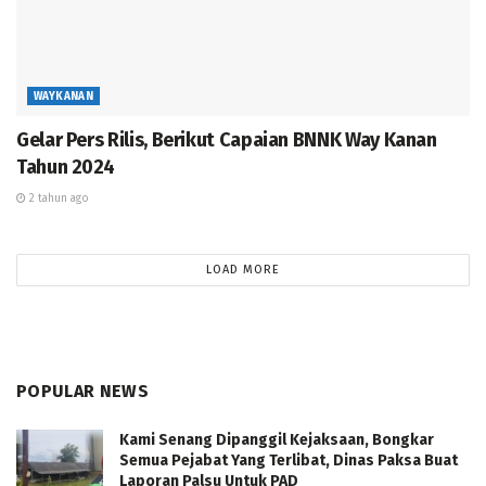
Atas perbuatannya pelaku dapat diancam dengan pasal
363 KUHP tentang pencurian dengan pemberatan
dengan ancaman hukuman pidana penjara maksimal
WAYKANAN
tujuh tahun,” Jelas Kapolsek.(
rls/yudi)
Gelar Pers Rilis, Berikut Capaian BNNK Way Kanan
Tahun 2024
2 tahun ago
LOAD MORE
POPULAR NEWS
Kami Senang Dipanggil Kejaksaan, Bongkar
Semua Pejabat Yang Terlibat, Dinas Paksa Buat
Laporan Palsu Untuk PAD