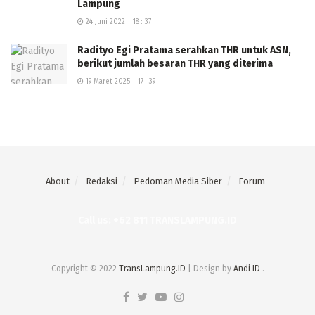
Lampung
24 Juni 2022 | 18 : 37
Radityo Egi Pratama serahkan THR untuk ASN,
berikut jumlah besaran THR yang diterima
19 Maret 2025 | 17 : 39
About
Redaksi
Pedoman Media Siber
Forum
Call us: +62 811 TRANSLAMPUNG.ID
Copyright © 2022
TransLampung.ID
| Design by
Andi ID
.