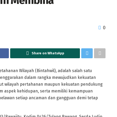
lam Membina
0
Share on WhatsApp
anan Wilayah (Bintahwil), adalah salah satu
selenggarakan dalam rangka mewujudkan kekuatan
kut wilayah pertahanan maupun kekuatan pendukung
m aspek kehidupan, serta memiliki kemampuan
 melawan setiap ancaman dan gangguan demi tetap
03/Rawajitu, Kodim 0426/Tulang Bawang, Serda Ludin