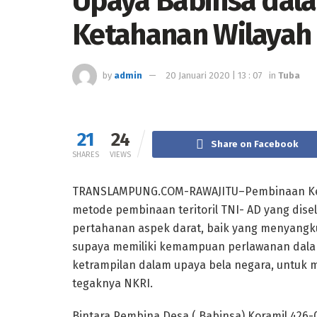
Upaya Babinsa da
Ketahanan Wilayah
by
admin
20 Januari 2020 | 13 : 07
in
Tuba
21
24
Share on Facebook
SHARES
VIEWS
TRANSLAMPUNG.COM-RAWAJITU–Pembinaan Ketah
metode pembinaan teritoril TNI- AD yang di
pertahanan aspek darat, baik yang menyang
supaya memiliki kemampuan perlawanan dala
ketrampilan dalam upaya bela negara, untuk
tegaknya NKRI.
Bintara Pembina Desa ( Babinsa) Koramil 426-