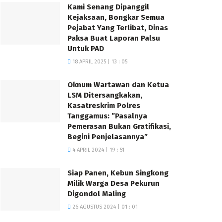
Kami Senang Dipanggil
Kejaksaan, Bongkar Semua
Pejabat Yang Terlibat, Dinas
Paksa Buat Laporan Palsu
Untuk PAD
18 APRIL 2025 | 13 : 05
Oknum Wartawan dan Ketua
LSM Ditersangkakan,
Kasatreskrim Polres
Tanggamus: ”Pasalnya
Pemerasan Bukan Gratifikasi,
Begini Penjelasannya”
4 APRIL 2024 | 19 : 51
Siap Panen, Kebun Singkong
Milik Warga Desa Pekurun
Digondol Maling
26 AGUSTUS 2024 | 01 : 01