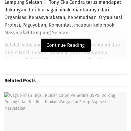
Lampung Selatan H. Tony Eka Candra terus mendapat
dukungan dari barbagai pihak, diantaranya dari
Organisasi Kemasyarakatan, Kepemudaan, Organisasi
Profesi, Paguyuban, Komunitas, maupun kelompok
Masyarakat Lampung Selatan.
Setelah sebelumnya mendapat dukungan penuh dari
Continue Reading
DPD Aliansi Honorer Nasional (AHN) Kabupaten
Lampung Selatan, dan ribuan Anggota Payuban
Keluarga Besar Tim Alap Alap Jaya 17 Kecamatan se-
Kabupaten Lampung Selatan, kali ini TEC kembali
Related
Posts
mendapatkan dukungan penuh dari segenap Jajaran
Pengurus dan Anggota DPC HNSI (Himpunan Nelayan
Seluruh Indonesia) Kabupaten Lampung Selatan
beserta Perwakilan Pengurus HNSI Provinsi Lampung,
saat bersilaturahmi di Kantornya, Sabtu (11/1/2020).
BACA JUGA