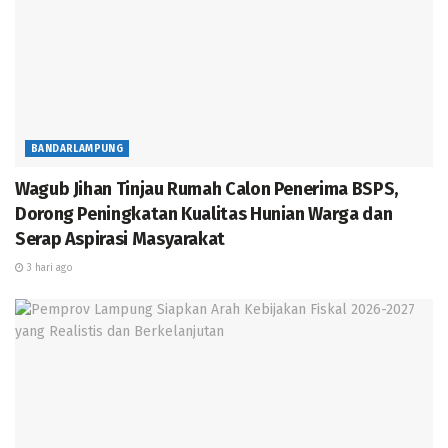
Wagub Jihan Tinjau Rumah Calon Penerima BSPS, Dorong
Peningkatan Kualitas Hunian Warga dan Serap Aspirasi
Masyarakat
Pemprov Lampung Siapkan Arah Kebijakan Fiskal 2026-
2027 yang Realistis dan Berkelanjutan
BANDARLAMPUNG
Pemprov Lampung Dukung Penuh Lampung Financial
Wagub Jihan Tinjau Rumah Calon Penerima BSPS,
Festival, Perkuat Literasi Keuangan Generasi Muda
Dorong Peningkatan Kualitas Hunian Warga dan
Sinergi KPK, ATR/BPN, dan Pemprov Lampung Dorong
Serap Aspirasi Masyarakat
Penyelesaian Persoalan Pertanahan
3 hari ago
Kedatangan rombongan HNSI yang dikomandoi
langsung oleh Ketua DPC HNSI Kabupaten Lampung