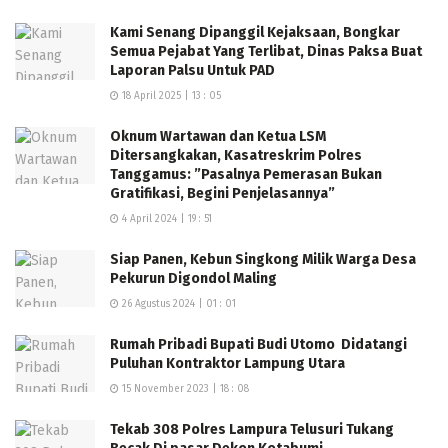
membangun fasilitas Nelayan, memberdayakan dan
Kami Senang Dipanggil Kejaksaan, Bongkar
meningkatkan kemakmuran dan kesejahteraan para
Semua Pejabat Yang Terlibat, Dinas Paksa Buat
Nelayan dan Keluarganya, dan juga dengan tegas
Laporan Palsu Untuk PAD
menolak keras adanya penambangan pasir disekitar
18 April 2025 | 13 : 05
Gunung Anak Krakatau, kami meminta dan mendukung
Oknum Wartawan dan Ketua LSM
Bapak H. Tony Eka Candra untuk maju dan menjadi
Ditersangkakan, Kasatreskrim Polres
Bupati Kabupaten Lampung Selatan Periode 2021-2024
Tanggamus: ”Pasalnya Pemerasan Bukan
Gratifikasi, Begini Penjelasannya”
mendatang, TEC Bupati Nelayan Berjaya,” ujar Shobri.
4 April 2024 | 19 : 51
Hal senada juga ditegaskan Ketua Koprasi Mina
Siap Panen, Kebun Singkong Milik Warga Desa
Dermaga Cik Tin, ia mengaku usai mendengarkan
Pekurun Digondol Maling
paparan Visi Misi secara langsung dan sangat
26 Agustus 2024 | 01 : 01
gamblang, dalam rangka menjadikan Kabupaten
Lampung Selatan sebagai Kabupaten ‘termaju’ di
Rumah Pribadi Bupati Budi Utomo Didatangi
Puluhan Kontraktor Lampung Utara
Provinsi Lampung, dan kepeduliannya terhadap nasib
15 November 2023 | 18 : 08
para Nelayan dan Keluarganya khususnya di daerah
pesisir, meneguhkan tekadnya untuk bersama-sama
Tekab 308 Polres Lampura Telusuri Tukang
menjadikan H. Tony Eka Candra menjadi Bupati