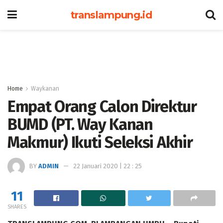
translampung.id
Home
Waykanan
Empat Orang Calon Direktur
BUMD (PT. Way Kanan
Makmur) Ikuti Seleksi Akhir
BY
ADMIN
22 Januari 2020 | 22 : 25
11
SHARES