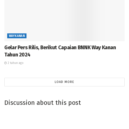
siapun yang jadi itulah yang terbaik ” papar Raden
Adipati Surya. (
rls/mg).
WAYKANAN
Gelar Pers Rilis, Berikut Capaian BNNK Way Kanan
Tahun 2024
2 tahun ago
LOAD MORE
Discussion about this post