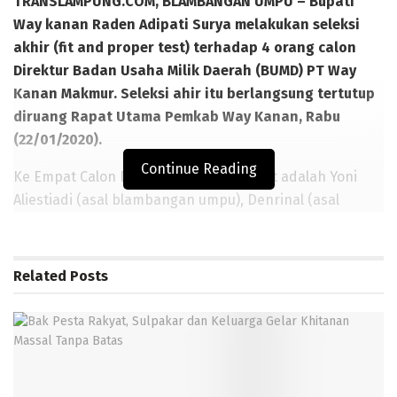
TRANSLAMPUNG.COM, BLAMBANGAN UMPU – Bupati
Way kanan Raden Adipati Surya melakukan seleksi
akhir (fit and proper test) terhadap 4 orang calon
Direktur Badan Usaha Milik Daerah (BUMD) PT Way
Kanan Makmur. Seleksi ahir itu berlangsung tertutup
diruang Rapat Utama Pemkab Way Kanan, Rabu
(22/01/2020).
Continue Reading
Ke Empat Calon Direktur BUMD tersebut adalah Yoni
Aliestiadi (asal blambangan umpu), Denrinal (asal
lampung selatan) Ali Kuswadi (asal banjit), dan Askur
Muttaqin (asal Bandar Lampung).
Related
Posts
Menurut keterangan Bupati Way Kanan H. Raden Adipati
Surya, ke empat peserta atau calon Direktur tersebut
sudah melakukan beberapa tahapan seleksi termasuk
assesment oleh Perguruan Tinggi Unila.