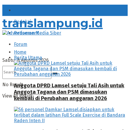
About
translampung.id
Redaksi
Pedoman Media Siber
Forum
Home
Berita Utama
Sabtu, 8 Agustus 2026
No Result
Anggota DPRD Lamsel setuju Tali Asih untuk
Anggota Tagana dan PSM dimasukan
View All Result
kembali di Perubahan anggaran 2026