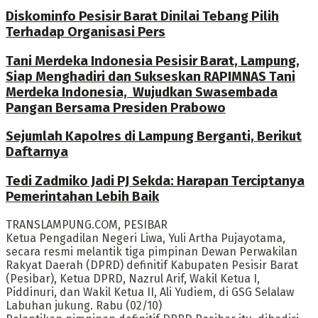
Diskominfo Pesisir Barat Dinilai Tebang Pilih
Terhadap Organisasi Pers
Tani Merdeka Indonesia Pesisir Barat, Lampung,
Siap Menghadiri dan Sukseskan RAPIMNAS Tani
Merdeka Indonesia, Wujudkan Swasembada
Pangan Bersama Presiden Prabowo
Sejumlah Kapolres di Lampung Berganti, Berikut
Daftarnya
Tedi Zadmiko Jadi PJ Sekda: Harapan Terciptanya
Pemerintahan Lebih Baik
TRANSLAMPUNG.COM, PESIBAR
Ketua Pengadilan Negeri Liwa, Yuli Artha Pujayotama,
secara resmi melantik tiga pimpinan Dewan Perwakilan
Rakyat Daerah (DPRD) definitif Kabupaten Pesisir Barat
(Pesibar), Ketua DPRD, Nazrul Arif, Wakil Ketua I,
Piddinuri, dan Wakil Ketua II, Ali Yudiem, di GSG Selalaw
Labuhan jukung. Rabu (02/10)