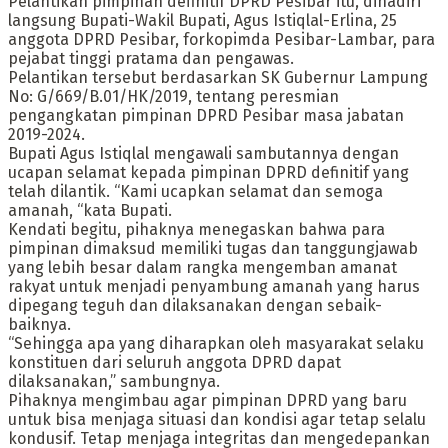
Pelantikan pimpinan definitif DPRD Pesibar itu, dihadiri
langsung Bupati-Wakil Bupati, Agus Istiqlal-Erlina, 25
anggota DPRD Pesibar, forkopimda Pesibar-Lambar, para
pejabat tinggi pratama dan pengawas.
Pelantikan tersebut berdasarkan SK Gubernur Lampung
No: G/669/B.01/HK/2019, tentang peresmian
pengangkatan pimpinan DPRD Pesibar masa jabatan
2019-2024.
Bupati Agus Istiqlal mengawali sambutannya dengan
ucapan selamat kepada pimpinan DPRD definitif yang
telah dilantik. “Kami ucapkan selamat dan semoga
amanah, “kata Bupati.
Kendati begitu, pihaknya menegaskan bahwa para
pimpinan dimaksud memiliki tugas dan tanggungjawab
yang lebih besar dalam rangka mengemban amanat
rakyat untuk menjadi penyambung amanah yang harus
dipegang teguh dan dilaksanakan dengan sebaik-
baiknya.
“Sehingga apa yang diharapkan oleh masyarakat selaku
konstituen dari seluruh anggota DPRD dapat
dilaksanakan,” sambungnya.
Pihaknya mengimbau agar pimpinan DPRD yang baru
untuk bisa menjaga situasi dan kondisi agar tetap selalu
kondusif. Tetap menjaga integritas dan mengedepankan