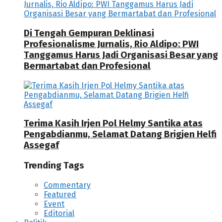
Di Tengah Gempuran Deklinasi
Profesionalisme Jurnalis, Rio Aldipo: PWI
Tanggamus Harus Jadi Organisasi Besar yang
Bermartabat dan Profesional
Terima Kasih Irjen Pol Helmy Santika atas
Pengabdianmu, Selamat Datang Brigjen Helfi
Assegaf
Trending Tags
Commentary
Featured
Event
Editorial