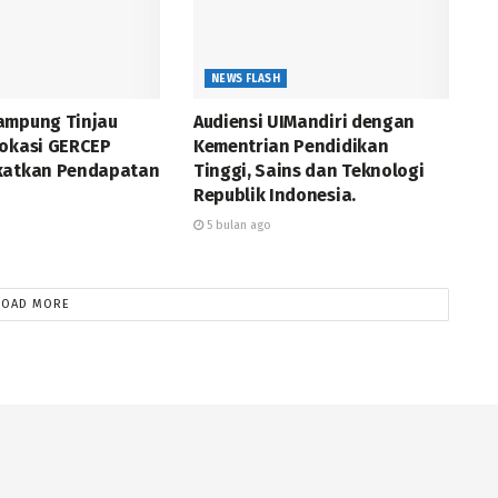
NEWS FLASH
ampung Tinjau
Audiensi UIMandiri dengan
Vokasi GERCEP
Kementrian Pendidikan
katkan Pendapatan
Tinggi, Sains dan Teknologi
Republik Indonesia.
5 bulan ago
LOAD MORE