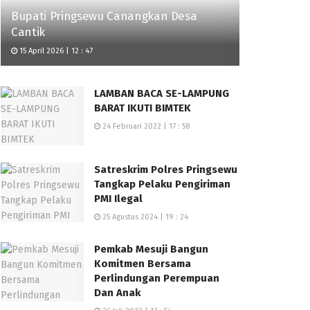
Bupati Pringsewu Canangkan Desa
Cantik
15 April 2026 | 12 : 47
LAMBAN BACA SE-LAMPUNG
BARAT IKUTI BIMTEK
24 Februari 2022 | 17 : 58
Satreskrim Polres Pringsewu
Tangkap Pelaku Pengiriman
PMI Ilegal
25 Agustus 2024 | 19 : 24
Pemkab Mesuji Bangun
Komitmen Bersama
Perlindungan Perempuan
Dan Anak