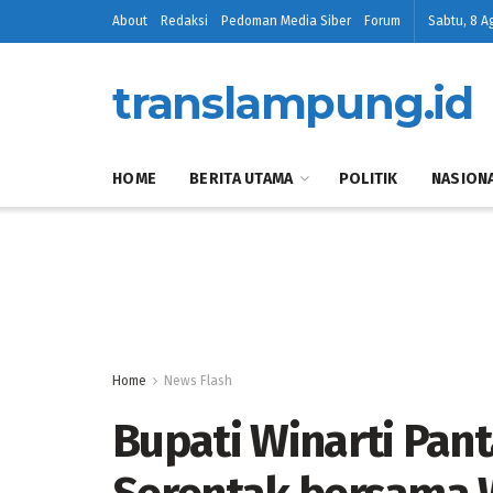
About
Redaksi
Pedoman Media Siber
Forum
Sabtu, 8 A
translampung.id
HOME
BERITA UTAMA
POLITIK
NASION
Home
News Flash
Bupati Winarti Pan