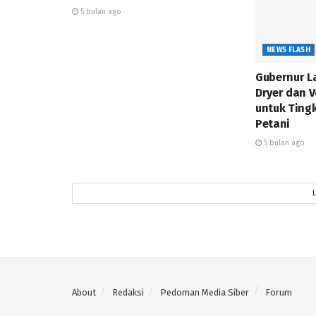
5 bulan ago
NEWS FLASH
Gubernur L
Dryer dan 
untuk Ting
Petani
5 bulan ago
About
Redaksi
Pedoman Media Siber
Forum