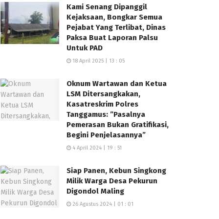
Kami Senang Dipanggil
Kejaksaan, Bongkar Semua
Pejabat Yang Terlibat, Dinas
Paksa Buat Laporan Palsu
Untuk PAD
18 April 2025 | 13 : 05
Oknum Wartawan dan Ketua
LSM Ditersangkakan,
Kasatreskrim Polres
Tanggamus: ”Pasalnya
Pemerasan Bukan Gratifikasi,
Begini Penjelasannya”
4 April 2024 | 19 : 51
Siap Panen, Kebun Singkong
Milik Warga Desa Pekurun
Digondol Maling
26 Agustus 2024 | 01 : 01