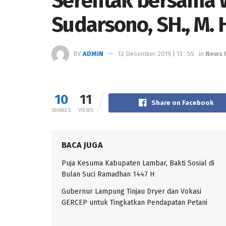
Serentak bersama 
Sudarsono, SH., M.
BY
ADMIN
12 Desember 2019 | 13 : 55
in
News 
10
11
Share on Facebook
SHARES
VIEWS
BACA JUGA
Puja Kesuma Kabupaten Lambar, Bakti Sosial di
Bulan Suci Ramadhan 1447 H
Gubernur Lampung Tinjau Dryer dan Vokasi
GERCEP untuk Tingkatkan Pendapatan Petani