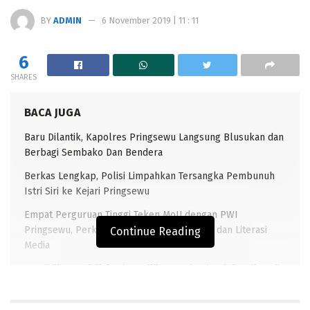
BY
ADMIN
6 November 2019 | 11 : 11
6
SHARES
BACA JUGA
Baru Dilantik, Kapolres Pringsewu Langsung Blusukan dan
Berbagi Sembako Dan Bendera
Berkas Lengkap, Polisi Limpahkan Tersangka Pembunuh
Istri Siri ke Kejari Pringsewu
Empat Perguruan Tinggi Teken MoU dengan PWI
Pringsewu, Perkuat Kompetensi Jurnalistik dan Literasi
Continue Reading
Media
Pendidikan Politik bagi Pemilih Pemula Disosialisasikan di
SMKN 1 Gadingrejo