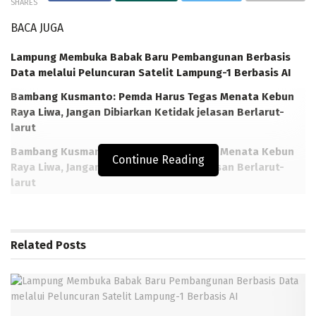
SHARES
BACA JUGA
Lampung Membuka Babak Baru Pembangunan Berbasis
Data melalui Peluncuran Satelit Lampung-1 Berbasis AI
Bambang Kusmanto: Pemda Harus Tegas Menata Kebun
Raya Liwa, Jangan Dibiarkan Ketidak jelasan Berlarut-
larut
Bambang Kusmanto: Pemda Harus Tegas Menata Kebun
Continue Reading
Raya Liwa, Jangan Dibiarkan Ketidak jelasan Berlarut-
larut
Danbrigif 4 Mar/BS Tekankan Soliditas dan Karakter
Prajurit “JAWARA“ pada Apel Gabungan di Lampung
Related
Posts
TRANSLAMPUNG.COM, LAMPUNG –
PIA Ardhya Garini
Cab.9/D.I Lanud Pangeran M. Bun Yamin mengadakan
kegiatan donor darah dalam rangka Hari Ulang Tahun