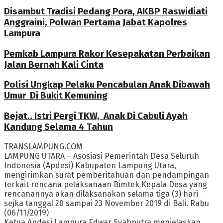
Disambut Tradisi Pedang Pora, AKBP Raswidiati
Anggraini, Polwan Pertama Jabat Kapolres
Lampura
Pemkab Lampura Rakor Kesepakatan Perbaikan
Jalan Bernah Kali Cinta
Polisi Ungkap Pelaku Pencabulan Anak Dibawah
Umur Di Bukit Kemuning
Bejat.. Istri Pergi TKW, Anak Di Cabuli Ayah
Kandung Selama 4 Tahun
TRANSLAMPUNG.COM
LAMPUNG UTARA – Asosiasi Pemerintah Desa Seluruh
Indonesia (Apdesi) Kabupaten Lampung Utara,
mengirimkan surat pemberitahuan dan pendampingan
terkait rencana pelaksanaan Bimtek Kepala Desa yang
rencanannya akan dilaksanakan selama tiga (3) hari
sejka tanggal 20 sampai 23 November 2019 di Bali. Rabu
(06/11/2019)
Ketua Apdesi Lampura Edwar Syahputra menjelaskan,