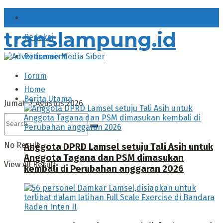
About
translampung.id
Redaksi
Pedoman Media Siber
Forum
Home
Berita Utama
Jumat, 7 Agustus 2026
No Result
Anggota DPRD Lamsel setuju Tali Asih untuk
Anggota Tagana dan PSM dimasukan
View All Result
kembali di Perubahan anggaran 2026