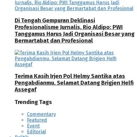
Di Tengah Gempuran Deklinasi
Profesionalisme Jurnalis, Rio Aldipo: PWI
Tanggamus Harus Jadi Organisasi Besar yang
Bermartabat dan Profesional
Terima Kasih Irjen Pol Helmy Santika atas
Pengabdianmu, Selamat Datang Brigjen Helfi
Assegaf
Trending Tags
Commentary
Featured
Event
Editorial