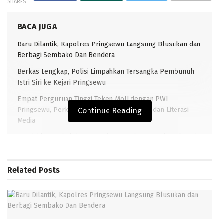
SHARES
BACA JUGA
Baru Dilantik, Kapolres Pringsewu Langsung Blusukan dan
Berbagi Sembako Dan Bendera
Berkas Lengkap, Polisi Limpahkan Tersangka Pembunuh
Istri Siri ke Kejari Pringsewu
Empat Perguruan Tinggi Teken MoU dengan PWI
Pringsewu, Perkuat Kompetensi Jurnalistik dan Literasi
Continue Reading
Media
Pendidikan Politik bagi Pemilih Pemula Disosialisasikan di
SMKN 1 Gadingrejo
Related
Posts
TRANSLAMPUNG.COM-Pringsewu – Wakil Bupati
Kabupaten Pringsewu Provinsi Lampung DR.H.Fauzi,
S.E., M.Kom., Akt., C.A., C.M.A. menghadiri pengajian