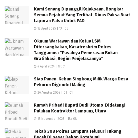
Kami Senang Dipanggil Kejaksaan, Bongkar
Semua Pejabat Yang Terlibat, Dinas Paksa Buat
Laporan Palsu Untuk PAD
18 April 2025 | 13 : 05
Oknum Wartawan dan Ketua LSM
Ditersangkakan, Kasatreskrim Polres
Tanggamus: ”Pasalnya Pemerasan Bukan
Gratifikasi, Begini Penjelasannya”
4 April 2024 | 19 : 51
Siap Panen, Kebun Singkong Milik Warga Desa
Pekurun Digondol Maling
26 Agustus 2024 | 01 : 01
Rumah Pribadi Bupati Budi Utomo Didatangi
Puluhan Kontraktor Lampung Utara
15 November 2023 | 18 : 08
Tekab 308 Polres Lampura Telusuri Tukang
Becak Di pasar Dekon Kotabumi