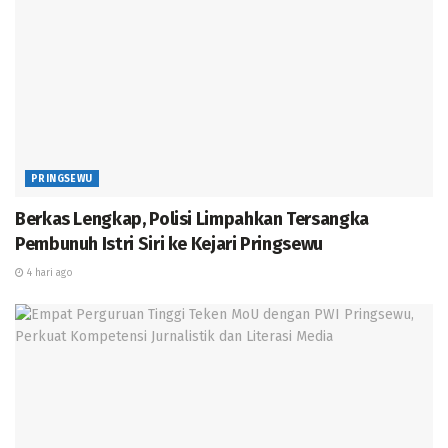
“Melalui pengajian ini pula diharapkan dapat
meningkatkan keimanan dan kualitas keshalehan
melalui peningkatan pemahama.(reza)
PRINGSEWU
Berkas Lengkap, Polisi Limpahkan Tersangka
Pembunuh Istri Siri ke Kejari Pringsewu
4 hari ago