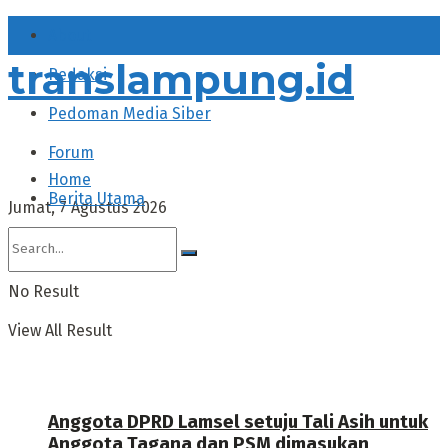
About
translampung.id
Redaksi
Pedoman Media Siber
Forum
Home
Berita Utama
Jumat, 7 Agustus 2026
No Result
View All Result
Anggota DPRD Lamsel setuju Tali Asih untuk
Anggota Tagana dan PSM dimasukan