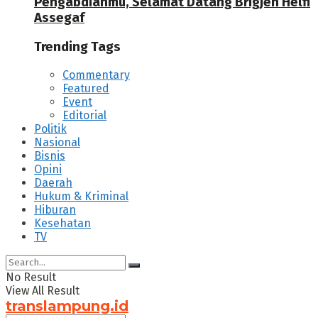
Pengabdianmu, Selamat Datang Brigjen Helfi
Assegaf
Trending Tags
Commentary
Featured
Event
Editorial
Politik
Nasional
Bisnis
Opini
Daerah
Hukum & Kriminal
Hiburan
Kesehatan
TV
No Result
View All Result
translampung.id