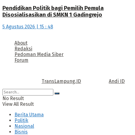
Pendidikan Politik bagi Pemilih Pemula
Disosialisasikan di SMKN 1 Gadingrejo
5 Agustus 2026 | 15 : 48
About
Redaksi
Pedoman Media Siber
Forum
Call us: +62 811 TRANSLAMPUNG.ID
Copyright © 2022
TransLampung.ID
| Design by
Andi ID
.
No Result
View All Result
Berita Utama
Politik
Nasional
Bisnis