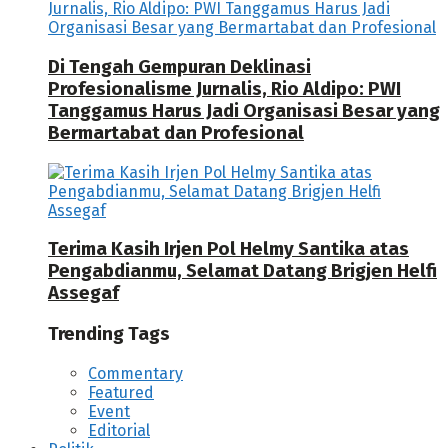
Di Tengah Gempuran Deklinasi
Profesionalisme Jurnalis, Rio Aldipo: PWI
Tanggamus Harus Jadi Organisasi Besar yang
Bermartabat dan Profesional
Terima Kasih Irjen Pol Helmy Santika atas
Pengabdianmu, Selamat Datang Brigjen Helfi
Assegaf
Trending Tags
Commentary
Featured
Event
Editorial