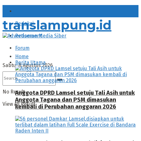
About
translampung.id
Redaksi
Pedoman Media Siber
Forum
Home
Berita Utama
Sabtu, 8 Agustus 2026
No Result
Anggota DPRD Lamsel setuju Tali Asih untuk
Anggota Tagana dan PSM dimasukan
View All Result
kembali di Perubahan anggaran 2026