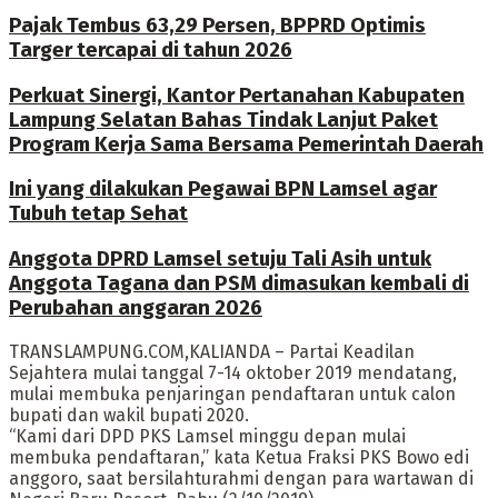
Pajak Tembus 63,29 Persen, BPPRD Optimis
Targer tercapai di tahun 2026
Perkuat Sinergi, Kantor Pertanahan Kabupaten
Lampung Selatan Bahas Tindak Lanjut Paket
Program Kerja Sama Bersama Pemerintah Daerah
Ini yang dilakukan Pegawai BPN Lamsel agar
Tubuh tetap Sehat
Anggota DPRD Lamsel setuju Tali Asih untuk
Anggota Tagana dan PSM dimasukan kembali di
Perubahan anggaran 2026
TRANSLAMPUNG.COM,KALIANDA – Partai Keadilan
Sejahtera mulai tanggal 7-14 oktober 2019 mendatang,
mulai membuka penjaringan pendaftaran untuk calon
bupati dan wakil bupati 2020.
“Kami dari DPD PKS Lamsel minggu depan mulai
membuka pendaftaran,” kata Ketua Fraksi PKS Bowo edi
anggoro, saat bersilahturahmi dengan para wartawan di