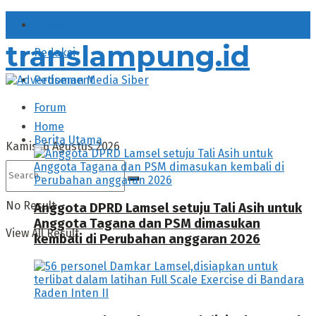
About
translampung.id
Redaksi
Pedoman Media Siber
Forum
Home
Berita Utama
Kamis, 6 Agustus 2026
No Result
Anggota DPRD Lamsel setuju Tali Asih untuk
Anggota Tagana dan PSM dimasukan
View All Result
kembali di Perubahan anggaran 2026