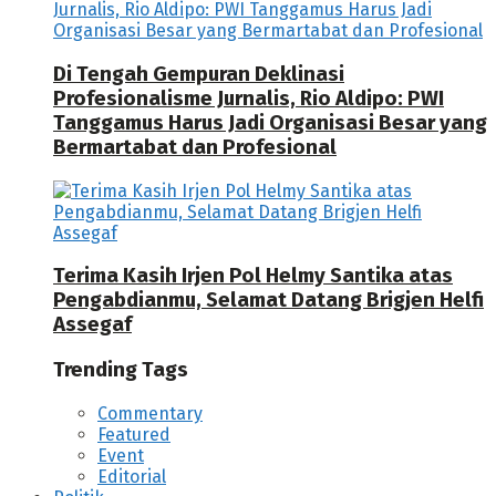
Di Tengah Gempuran Deklinasi
Profesionalisme Jurnalis, Rio Aldipo: PWI
Tanggamus Harus Jadi Organisasi Besar yang
Bermartabat dan Profesional
Terima Kasih Irjen Pol Helmy Santika atas
Pengabdianmu, Selamat Datang Brigjen Helfi
Assegaf
Trending Tags
Commentary
Featured
Event
Editorial