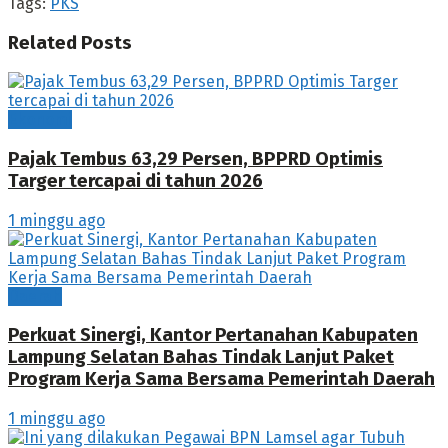
Tags:
PKS
Related
Posts
Ekonomi
Pajak Tembus 63,29 Persen, BPPRD Optimis
Targer tercapai di tahun 2026
1 minggu ago
Daerah
Perkuat Sinergi, Kantor Pertanahan Kabupaten
Lampung Selatan Bahas Tindak Lanjut Paket
Program Kerja Sama Bersama Pemerintah Daerah
1 minggu ago