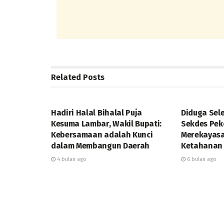
Related
Posts
DAERAH
DAERAH
Hadiri Halal Bihalal Puja
Diduga Sel
Kesuma Lambar, Wakil Bupati:
Sekdes Pe
Kebersamaan adalah Kunci
Merekayasa
dalam Membangun Daerah
Ketahanan
4 bulan ago
6 bulan ago