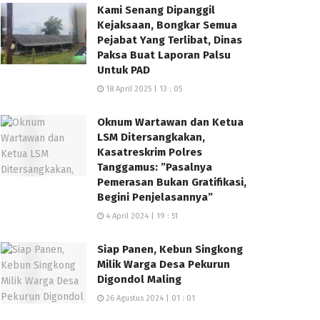
Kami Senang Dipanggil
Kejaksaan, Bongkar Semua
Pejabat Yang Terlibat, Dinas
Paksa Buat Laporan Palsu
Untuk PAD
18 April 2025 | 13 : 05
Oknum Wartawan dan Ketua
LSM Ditersangkakan,
Kasatreskrim Polres
Tanggamus: ”Pasalnya
Pemerasan Bukan Gratifikasi,
Begini Penjelasannya”
4 April 2024 | 19 : 51
Siap Panen, Kebun Singkong
Milik Warga Desa Pekurun
Digondol Maling
26 Agustus 2024 | 01 : 01