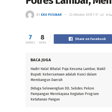
Polres Lambar, Men
BY
EKO PESIBAR
23 Oktober 2019 | 17 : 42
in
L
7
8
Share on Facebook
SHARES
VIEWS
BACA JUGA
Hadiri Halal Bihalal Puja Kesuma Lambar, Wakil
Bupati: Kebersamaan adalah Kunci dalam
Membangun Daerah
Diduga Selewengkan DD, Sekdes Pekon
Pampangan Merekayasa Kegiatan Program
Ketahanan Pangan