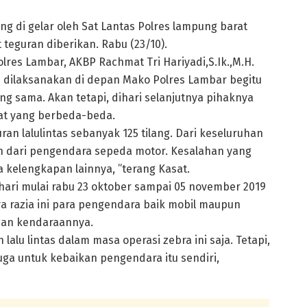
ng di gelar oleh Sat Lantas Polres lampung barat
teguran diberikan. Rabu (23/10).
lres Lambar, AKBP Rachmat Tri Hariyadi,S.Ik.,M.H.
 dilaksanakan di depan Mako Polres Lambar begitu
ng sama. Akan tetapi, dihari selanjutnya pihaknya
at yang berbeda-beda.
n lalulintas sebanyak 125 tilang. Dari keseluruhan
kan dari pengendara sepeda motor. Kesalahan yang
 kelengkapan lainnya, ”terang Kasat.
4 hari mulai rabu 23 oktober sampai 05 november 2019
 razia ini para pengendara baik mobil maupun
han kendaraannya.
alu lintas dalam masa operasi zebra ini saja. Tetapi,
uga untuk kebaikan pengendara itu sendiri,