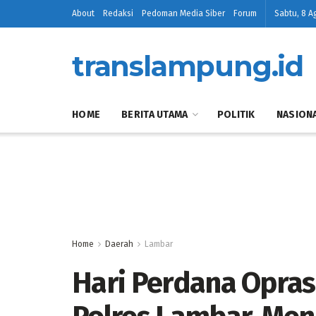
About
Redaksi
Pedoman Media Siber
Forum
Sabtu, 8 A
translampung.id
HOME
BERITA UTAMA
POLITIK
NASION
Home
Daerah
Lambar
Hari Perdana Opras