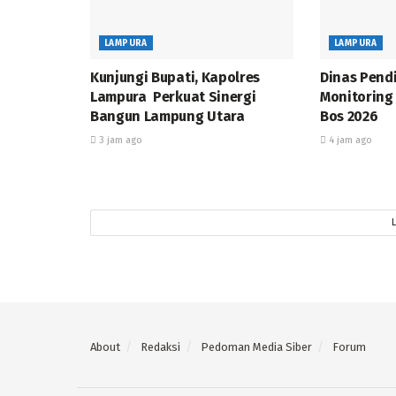
LAMPURA
LAMPURA
Kunjungi Bupati, Kapolres
Dinas Pend
Lampura Perkuat Sinergi
Monitoring
Bangun Lampung Utara
Bos 2026
3 jam ago
4 jam ago
About
Redaksi
Pedoman Media Siber
Forum