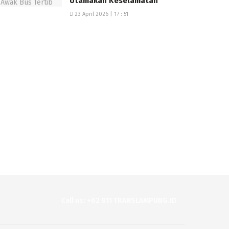
Utamakan Keselamatan
23 April 2026 | 17 : 51
Call us: +62 811 TRANSLAMPUNG.ID