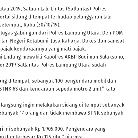
au 2019, Satuan Lalu Lintas (Satlantas) Polres
ertai sidang ditempat terhadap pelanggaran lalu
etempat, Rabu (30/10/19).
Petugas gabungan dari Polres Lampung Utara, Den POM
ilan Negeri Kotabumi, Jasa Raharja, Dokes dan samsat
 pajak kendaraannya yang mati pajak.
ni Endang mewakili Kapolres AKBP Budiman Sulaksono,
ber 2019 Satlantas Polres Lampung Utara sudah
sidang ditempat, sebanyak 100 pengendara mobil dan
 STNK 63 dan kendaraan sepeda motro 2 unit,” kata
g langsung ingin melakukan sidang di tempat sebanyak
ebanyak 17 orang dan tidak membawa STNK sebanyak
ari ini sebanyak Rp 1.905.000. Pengendara yang
u dan terbesar Rp 125 ribu,” ujarnya.