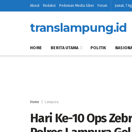
About
Redaksi
Pedoman Media Siber
Forum
Jumat, 7 A
translampung.id
HOME
BERITA UTAMA
POLITIK
NASION
Home
Lampura
Hari Ke-10 Ops Zeb