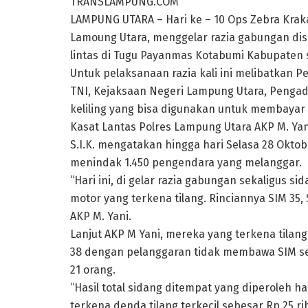
TRANSLAMPUNG.COM
LAMPUNG UTARA – Hari ke – 10 Ops Zebra Krakat
Lamoung Utara, menggelar razia gabungan dis
lintas di Tugu Payanmas Kotabumi Kabupaten s
Untuk pelaksanaan razia kali ini melibatkan 
TNI, Kejaksaan Negeri Lampung Utara, Pengad
keliling yang bisa digunakan untuk membayar
Kasat Lantas Polres Lampung Utara AKP M. Ya
S.I.K. mengatakan hingga hari Selasa 28 Okto
menindak 1.450 pengendara yang melanggar.
“Hari ini, di gelar razia gabungan sekaligus 
motor yang terkena tilang. Rinciannya SIM 35,
AKP M. Yani.
Lanjut AKP M Yani, mereka yang terkena tilan
38 dengan pelanggaran tidak membawa SIM s
21 orang.
“Hasil total sidang ditempat yang diperoleh h
terkena denda tilang terkecil sebesar Rp 25 rib