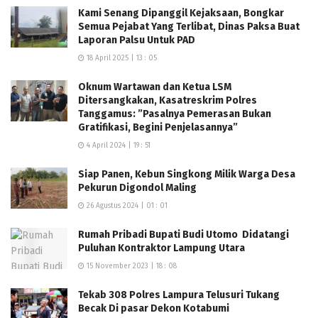
Kami Senang Dipanggil Kejaksaan, Bongkar
Semua Pejabat Yang Terlibat, Dinas Paksa Buat
Laporan Palsu Untuk PAD
18 April 2025 | 13 : 05
Oknum Wartawan dan Ketua LSM
Ditersangkakan, Kasatreskrim Polres
Tanggamus: ”Pasalnya Pemerasan Bukan
Gratifikasi, Begini Penjelasannya”
4 April 2024 | 19 : 51
Siap Panen, Kebun Singkong Milik Warga Desa
Pekurun Digondol Maling
26 Agustus 2024 | 01 : 01
Rumah Pribadi Bupati Budi Utomo Didatangi
Puluhan Kontraktor Lampung Utara
15 November 2023 | 18 : 08
Tekab 308 Polres Lampura Telusuri Tukang
Becak Di pasar Dekon Kotabumi