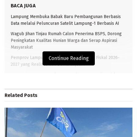
BACA JUGA
Lampung Membuka Babak Baru Pembangunan Berbasis
Data melalui Peluncuran Satelit Lampung-1 Berbasis AI
Wagub Jihan Tinjau Rumah Calon Penerima BSPS, Dorong
Peningkatan Kualitas Hunian Warga dan Serap Aspirasi
Masyarakat
Pemprov Lampung Siapkan Arah Kebijakan Fiskal 2026-
Continue Reading
2027 yang Realistis dan Berkelanjutan
Pemprov Lampung Dukung Penuh Lampung Financial
Festival, Perkuat Literasi Keuangan Generasi Muda
Related
Posts
TRANSLAMPUNG.COM-BANDAR LAMPUNG —– Gubernur
Lampung Arinal Djunaidi membuka Turnamen Golf
Terbuka Lampung Post, di Padang Golf Sukarame,
Bandarlampung, Minggu (6/10/2019) pagi, yang ditandai
dengan pemukulan golf perdana (Shot Gun Start) oleh