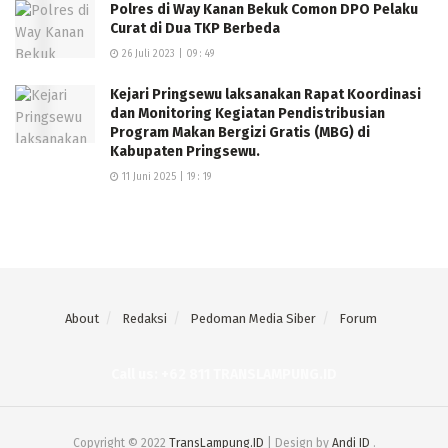
Polres di Way Kanan Bekuk Comon DPO Pelaku
Curat di Dua TKP Berbeda
26 Juli 2023 | 09 : 49
Kejari Pringsewu laksanakan Rapat Koordinasi
dan Monitoring Kegiatan Pendistribusian
Program Makan Bergizi Gratis (MBG) di
Kabupaten Pringsewu.
11 Juni 2025 | 19 : 19
About
Redaksi
Pedoman Media Siber
Forum
Call us: +62 811 TRANSLAMPUNG.ID
Copyright © 2022
TransLampung.ID
| Design by
Andi ID
.