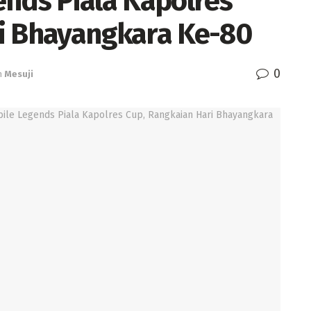
ends Piala Kapolres
i Bhayangkara Ke-80
0
n
Mesuji