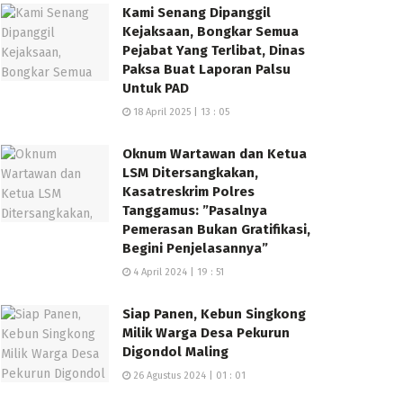
Kami Senang Dipanggil
Kejaksaan, Bongkar Semua
Pejabat Yang Terlibat, Dinas
Paksa Buat Laporan Palsu
Untuk PAD
18 April 2025 | 13 : 05
Oknum Wartawan dan Ketua
LSM Ditersangkakan,
Kasatreskrim Polres
Tanggamus: ”Pasalnya
Pemerasan Bukan Gratifikasi,
Begini Penjelasannya”
4 April 2024 | 19 : 51
Siap Panen, Kebun Singkong
Milik Warga Desa Pekurun
Digondol Maling
26 Agustus 2024 | 01 : 01