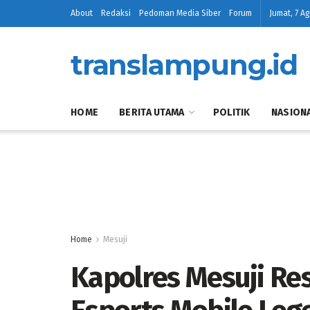
About
Redaksi
Pedoman Media Siber
Forum
Jumat, 7 A
translampung.id
HOME
BERITA UTAMA
POLITIK
NASION
Home
Mesuji
Kapolres Mesuji R