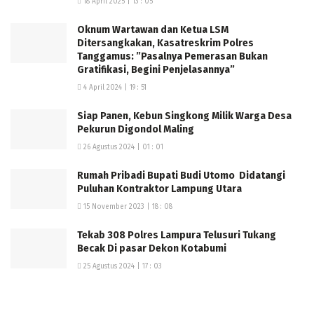
18 April 2025 | 13 : 05
mendukung kinerja organisasi secara keseluruhan,”
Oknum Wartawan dan Ketua LSM
ungkap Ketua Bhayangkari.
Ditersangkakan, Kasatreskrim Polres
Tanggamus: ”Pasalnya Pemerasan Bukan
Selama kegiatan berlangsung, seluruh peserta tampak
Gratifikasi, Begini Penjelasannya”
antusias dan bersemangat mengikuti setiap rangkaian
4 April 2024 | 19 : 51
gerakan hingga selesai. Kegiatan olahraga bersama ini
Siap Panen, Kebun Singkong Milik Warga Desa
ditutup dengan sesi foto bersama dan menyantap
Pekurun Digondol Maling
makanan yang telah disediakan, meninggalkan kesan
26 Agustus 2024 | 01 : 01
kebersamaan yang kuat dan menjadi penyemangat
bagi seluruh elemen Polres Mesuji untuk terus bekerja
Rumah Pribadi Bupati Budi Utomo Didatangi
Puluhan Kontraktor Lampung Utara
lebih baik dan berprestasi dalam menjaga keamanan
dan ketertiban di wilayah Kabupaten Mesuji. (Nara)
15 November 2023 | 18 : 08
Tekab 308 Polres Lampura Telusuri Tukang
Becak Di pasar Dekon Kotabumi
25 Agustus 2024 | 17 : 03