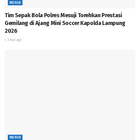
MESUJI
Tim Sepak Bola Polres Mesuji Torehkan Prestasi
Gemilang di Ajang Mini Soccer Kapolda Lampung
2026
5 hari ago
“Kebugaran jasmani adalah modal utama bagi kami
dalam menjalankan tugas melayani, melindungi, dan
mengayomi masyarakat. Melalui kegiatan ini, kita tidak
hanya melatih fisik, tetapi juga memperkokoh rasa
MESUJI