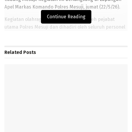
Apel Markas Komando Polres Mesuji, jumat (22/5/26).
Continue Reading
Kegiatan olahraga dipimpin langsung oleh pejabat
utama Polres Mesuji dan dihadiri oleh seluruh personel
dari berbagai satuan fungsi, serta para istri anggota
yang tergabung dalam Bhayangkari. Suasana terlihat
penuh semangat dan kekeluargaan sejak awal kegiatan
Related
Posts
dimulai, di mana seluruh peserta bergerak serentak
mengikuti rangkaian gerakan senam yang dipandu
dengan irama yang membangkitkan semangat.
Kapolres Mesuji, AKBP Dr. Muhammad Firdaus S.I.K.,
M.H., dalam sambutannya menyampaikan bahwa
kegiatan olahraga merupakan salah satu bentuk upaya
menjaga kondisi fisik yang prima, mengingat tugas dan
tanggung jawab kepolisian yang menuntut kesiapan
fisik dan mental kapan saja dan di mana saja. Selain itu,
momen ini juga menjadi sarana yang tepat untuk