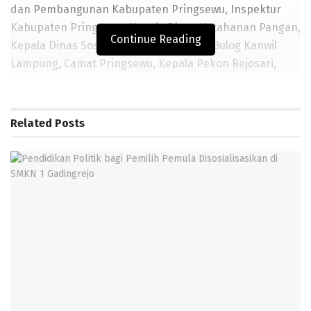
dan Pembangunan Kabupaten Pringsewu, Inspektur
Kabupaten Pringsewu, Kepala Dinas Ketahanan Pangan,
Continue Reading
Kepala Dinas Sosial, perwakilan Perum Bulog Kanwil
Lampung, Camat Pringsewu, Kepala Pekon Rejosari,
serta tokoh masyarakat setempat.
Dalam sambutannya, Bupati Pringsewu menyampaikan
Related
Posts
bahwa program bantuan pangan merupakan bentuk
komitmen pemerintah dalam memastikan kebutuhan
dasar masyarakat tetap terpenuhi di tengah berbagai
tantangan ekonomi dan sosial.
BACA JUGA
Pendidikan Politik bagi Pemilih Pemula Disosialisasikan di
SMKN 1 Gadingrejo
SMPN 2 Pringsewu Terima Bantuan Perpustakaan Digital
Senilai Rp500 Juta