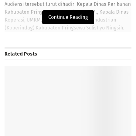
Audiensi tersebut turut dihadiri Kepala Dinas Perikanan
Kabupaten Pringsewu Supendi, S.E., M.M., Kepala Dinas
Continue Reading
Koperasi, UMKM, Perdagangan dan Perindustrian
(Koperindag) Kabupaten Pringsewu Sulistiyo Ningsih,
S.E., M.M., Kepala Dinas Pertanian Kabupaten Pringsewu
Maryanto, S.Pt., Tenaga Ahli Kabupaten Pringsewu Prof.
Dr. Ir. Achmad Subagio, serta jajaran perangkat daerah
Related
Posts
terkait bersama staf KKP.
Dalam pertemuan tersebut, dibahas berbagai potensi
dan strategi pengembangan sektor perikanan di
Kabupaten Pringsewu, mulai dari penguatan budidaya
perikanan, hilirisasi produk, hingga pemberdayaan
pelaku usaha perikanan.
BACA JUGA
Pendidikan Politik bagi Pemilih Pemula Disosialisasikan di