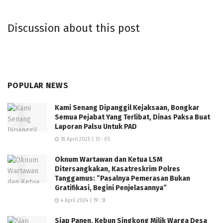
Kedua tersangka telah ditahan di Rutan Polsek
Discussion about this post
Pringsewu Kota. Mereka dijerat Pasal 36 Undang-
Undang Nomor 42 Tahun 1999 tentang Jaminan Fidusia
dengan ancaman hukuman maksimal dua tahun enam
bulan penjara, serta Pasal 486 KUHP tentang
penggelapan dengan ancaman hukuman maksimal
POPULAR NEWS
empat tahun penjara. (Reza)
Kami Senang Dipanggil Kejaksaan, Bongkar
Semua Pejabat Yang Terlibat, Dinas Paksa Buat
Laporan Palsu Untuk PAD
18 April 2025 | 13 : 05
Oknum Wartawan dan Ketua LSM
Ditersangkakan, Kasatreskrim Polres
Tanggamus: ”Pasalnya Pemerasan Bukan
Gratifikasi, Begini Penjelasannya”
4 April 2024 | 19 : 51
Siap Panen, Kebun Singkong Milik Warga Desa