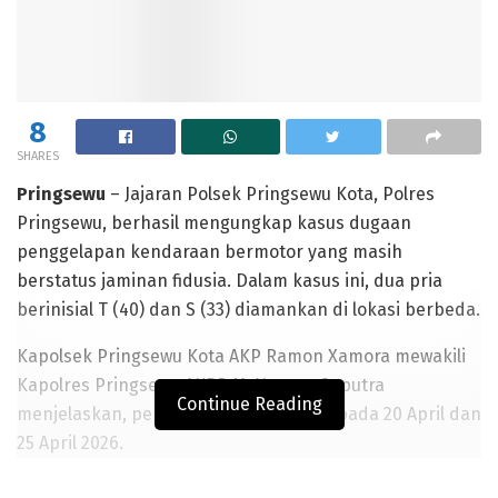
8
SHARES
Pringsewu
– Jajaran Polsek Pringsewu Kota, Polres
Pringsewu, berhasil mengungkap kasus dugaan
penggelapan kendaraan bermotor yang masih
berstatus jaminan fidusia. Dalam kasus ini, dua pria
berinisial T (40) dan S (33) diamankan di lokasi berbeda.
Kapolsek Pringsewu Kota AKP Ramon Xamora mewakili
Kapolres Pringsewu AKBP M. Yunnus Saputra
Continue Reading
menjelaskan, penangkapan dilakukan pada 20 April dan
25 April 2026.
“T diamankan di Kelurahan Pringsewu Utara pada Senin