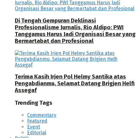
Di Tengah Gempuran Deklinasi
Profesionalisme Jurnalis, Rio Aldipo: PWI
Tanggamus Harus Jadi Organisasi Besar yang
Bermartabat dan Profesional
Terima Kasih Irjen Pol Helmy Santika atas
Pengabdianmu, Selamat Datang Brigjen Helfi
Assegaf
Trending Tags
Commentary
Featured
Event
Editorial