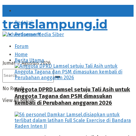
About
translampung.id
Redaksi
Pedoman Media Siber
Forum
Home
Berita Utama
Jumat, 7 Agustus 2026
No Result
Anggota DPRD Lamsel setuju Tali Asih untuk
Anggota Tagana dan PSM dimasukan
View All Result
kembali di Perubahan anggaran 2026