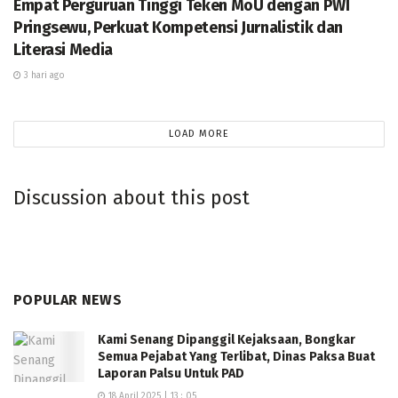
Empat Perguruan Tinggi Teken MoU dengan PWI
terhadap institusi kepolisian. (Reza)
Pringsewu, Perkuat Kompetensi Jurnalistik dan
Literasi Media
3 hari ago
LOAD MORE
Discussion about this post
POPULAR NEWS
Kami Senang Dipanggil Kejaksaan, Bongkar
Semua Pejabat Yang Terlibat, Dinas Paksa Buat
Laporan Palsu Untuk PAD
18 April 2025 | 13 : 05