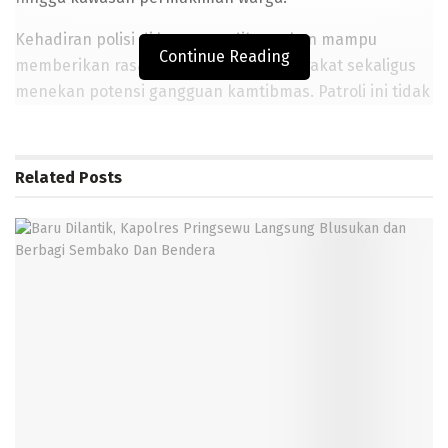
Kehadiran polisi di lapangan diharapkan mampu
Continue Reading
memberikan rasa aman kepada masyarakat sekaligus
menekan potensi gangguan kamtibmas. Patroli ini tidak
sekadar menjadi rutinitas, melainkan langkah preventif
yang dinilai efektif dalam mencegah tindak kejahatan.
Related
Posts
Keberadaan personel berseragam di ruang publik
terbukti dapat mempersempit ruang gerak pelaku
kejahatan serta meningkatkan kewaspadaan
masyarakat terhadap lingkungan sekitar.
BACA JUGA
Baru Dilantik, Kapolres Pringsewu Langsung Blusukan dan
Berbagi Sembako Dan Bendera
Berkas Lengkap, Polisi Limpahkan Tersangka Pembunuh
Istri Siri ke Kejari Pringsewu