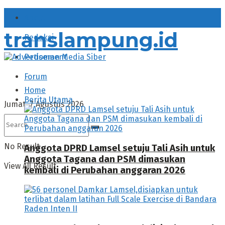
About
translampung.id
Redaksi
Pedoman Media Siber
Forum
Home
Berita Utama
Jumat, 7 Agustus 2026
No Result
Anggota DPRD Lamsel setuju Tali Asih untuk
Anggota Tagana dan PSM dimasukan
View All Result
kembali di Perubahan anggaran 2026