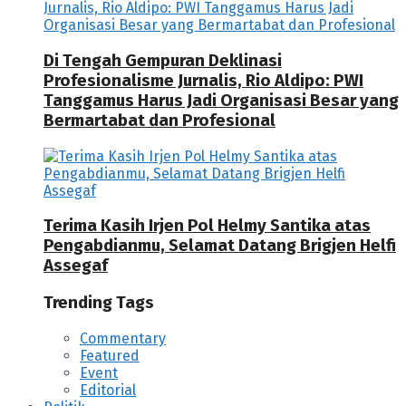
Di Tengah Gempuran Deklinasi
Profesionalisme Jurnalis, Rio Aldipo: PWI
Tanggamus Harus Jadi Organisasi Besar yang
Bermartabat dan Profesional
Terima Kasih Irjen Pol Helmy Santika atas
Pengabdianmu, Selamat Datang Brigjen Helfi
Assegaf
Trending Tags
Commentary
Featured
Event
Editorial