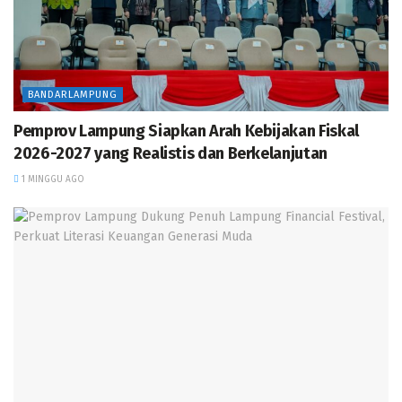
2027 yang Realistis dan Berkelanjutan
Pemprov Lampung Dukung Penuh Lampung Financial
Festival, Perkuat Literasi Keuangan Generasi Muda
Sinergi KPK, ATR/BPN, dan Pemprov Lampung Dorong
BANDARLAMPUNG
Penyelesaian Persoalan Pertanahan
Pemprov Lampung Siapkan Arah Kebijakan Fiskal
2026-2027 yang Realistis dan Berkelanjutan
1 MINGGU AGO
“Sebagian besar penduduk Lampung menggantungkan
hidup dari sektor pertanian. Hampir dua juta keluarga
bekerja di sektor ini,” ujar Gubernur Mirza.
Ia menambahkan, keterbatasan anggaran daerah
menjadi tantangan dalam pembangunan infrastruktur.
Dengan APBD sekitar Rp6,7 triliun, pemerintah provinsi
harus mengelola wilayah luas dengan kebutuhan