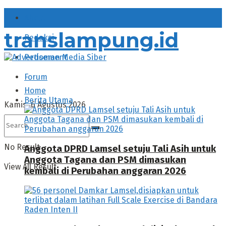
About
translampung.id
Redaksi
Pedoman Media Siber
Forum
Home
Berita Utama
Kamis, 6 Agustus 2026
No Result
Anggota DPRD Lamsel setuju Tali Asih untuk
Anggota Tagana dan PSM dimasukan
View All Result
kembali di Perubahan anggaran 2026