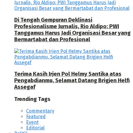
Di Tengah Gempuran Deklinasi
Profesionalisme Jurnalis, Rio Aldipo: PWI
Tanggamus Harus Jadi Organisasi Besar yang
Bermartabat dan Profesional
Terima Kasih Irjen Pol Helmy Santika atas
Pengabdianmu, Selamat Datang Brigjen Helfi
Assegaf
Trending Tags
Commentary
Featured
Event
Editorial