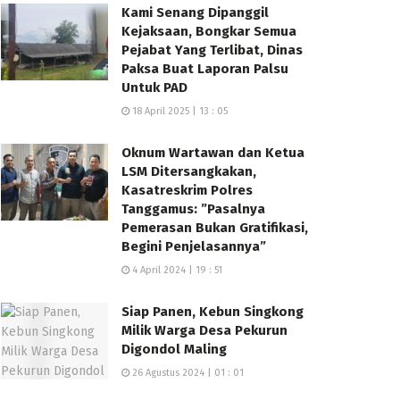
Kami Senang Dipanggil
Kejaksaan, Bongkar Semua
Pejabat Yang Terlibat, Dinas
Paksa Buat Laporan Palsu
Untuk PAD
18 April 2025 | 13 : 05
Oknum Wartawan dan Ketua
LSM Ditersangkakan,
Kasatreskrim Polres
Tanggamus: ”Pasalnya
Pemerasan Bukan Gratifikasi,
Begini Penjelasannya”
4 April 2024 | 19 : 51
Siap Panen, Kebun Singkong
Milik Warga Desa Pekurun
Digondol Maling
26 Agustus 2024 | 01 : 01