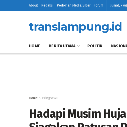
About
Redaksi
Pedoman Media Siber
Forum
Jumat, 7 A
translampung.id
HOME
BERITA UTAMA
POLITIK
NASION
Home
Pringsewu
Hadapi Musim Hujan