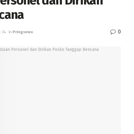
ersonel dan Dirikan
cana
0
: 34
in
Pringsewu