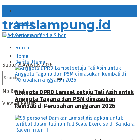
About
translampung.id
Redaksi
Pedoman Media Siber
Forum
Home
Berita Utama
Sabtu, 8 Agustus 2026
No Result
Anggota DPRD Lamsel setuju Tali Asih untuk
Anggota Tagana dan PSM dimasukan
View All Result
kembali di Perubahan anggaran 2026