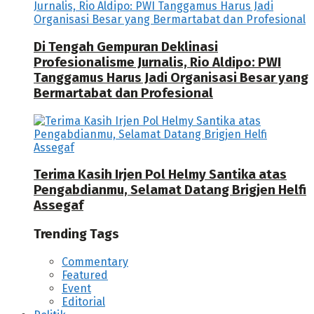
Di Tengah Gempuran Deklinasi
Profesionalisme Jurnalis, Rio Aldipo: PWI
Tanggamus Harus Jadi Organisasi Besar yang
Bermartabat dan Profesional
Terima Kasih Irjen Pol Helmy Santika atas
Pengabdianmu, Selamat Datang Brigjen Helfi
Assegaf
Trending Tags
Commentary
Featured
Event
Editorial