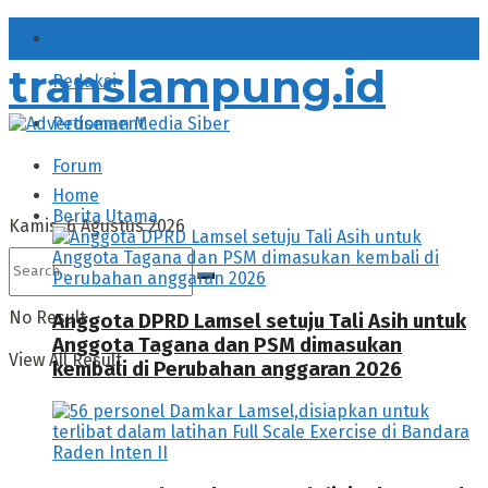
About
translampung.id
Redaksi
Pedoman Media Siber
Forum
Home
Berita Utama
Kamis, 6 Agustus 2026
No Result
Anggota DPRD Lamsel setuju Tali Asih untuk
Anggota Tagana dan PSM dimasukan
View All Result
kembali di Perubahan anggaran 2026