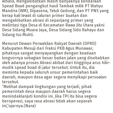
Alhasil, mengakibatkan masih banyaknya kendaraan
Spead Boad pengangkut hasil Tambak milik PT Wahyu
Mandira (WM), Dipasena, Teluk Gedung, dan PT PNS yang
kerap kali lewat di saluran primer buatan dan
mengakibatkan abrasi di sepanjang primer yang
melintasi tiga Desa di Kecamatan Rawa Jitu Utara yakni
Desa Sidang Muara Jaya, Desa Sidang Sido Rahayu dan
Sidang Iso Mukti.
Menurut Dewan Perwakilan Rakyat Daerah (DPRD)
Kabupaten Mesuji dari Fraksi PKB Agus Munawar,
pihaknya sangat menyayangkan dengan keadaan
longsornya sebagian besar badan jalan yang disebabkan
oleh adanya proses Abrasi akibat dari tingginya arus hilir-
mudik spead boad di jalur tersebut. Untuk itu, dia
meminta kepada seluruh unsur pemerintahan baik
daerah, maupun desa agar segera menyikapi persoalan
tersebut.
“Melihat dampak lingkungan yang terjadi, pihak
pemerintah desa maupun daerah harus segera
menindaklanjuti kondisi ini. Jika TPI itu bisa segera
beroperasi, saya rasa abrasi tidak akan separah
ini,”ujarnya.(Nara)