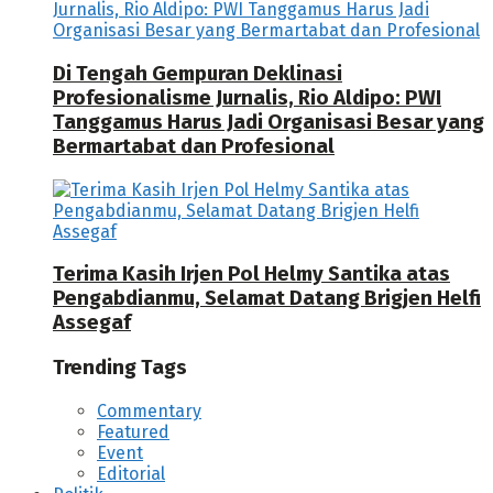
Di Tengah Gempuran Deklinasi
Profesionalisme Jurnalis, Rio Aldipo: PWI
Tanggamus Harus Jadi Organisasi Besar yang
Bermartabat dan Profesional
Terima Kasih Irjen Pol Helmy Santika atas
Pengabdianmu, Selamat Datang Brigjen Helfi
Assegaf
Trending Tags
Commentary
Featured
Event
Editorial