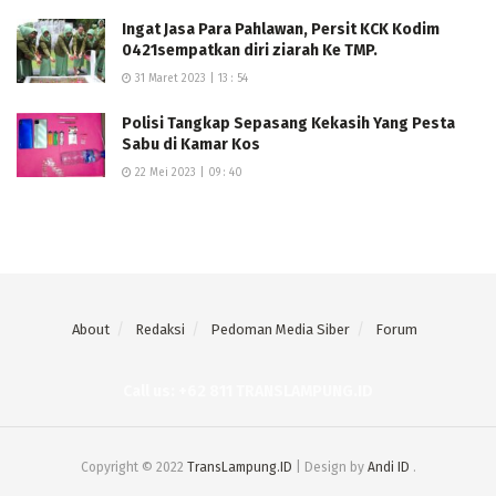
Ingat Jasa Para Pahlawan, Persit KCK Kodim
0421sempatkan diri ziarah Ke TMP.
31 Maret 2023 | 13 : 54
Polisi Tangkap Sepasang Kekasih Yang Pesta
Sabu di Kamar Kos
22 Mei 2023 | 09 : 40
About
Redaksi
Pedoman Media Siber
Forum
Call us: +62 811 TRANSLAMPUNG.ID
Copyright © 2022
TransLampung.ID
| Design by
Andi ID
.