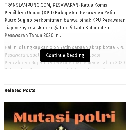
TRANSLAMPUNG.COM, PESAWARAN-Ketua Komisi
Pemilihan Umum (KPU) Kabupaten Pesawaran Yatin
Putro Sugino berkomitmen bahwa pihak KPU Pesawaran
siap menyukseskan kegiatan Pilkada Kabupaten
Pesawaran Tahun 2020 ini.
Hal ini di ungkapkan oleh Yatin sapaan akrap ketua KPU
Pesawaran, saat menggelar acara Sosialisasi
Continue Reading
Pencalonan Bupati Dan Wakil Bupati Pilkada Tahun 2020
Kabupaten Pesawaran yang di laksanakan di Regency
Hotel, Jl. A. Yani Kabupaten Pringsewu, Jumat (17/1/2020).
Related
Posts
BACA JUGA
Sejumlah Kapolres di Lampung Berganti, Berikut
Daftarnya
DPRD Pringsewu Paripurnakan Penyampaian Rekomendasi
Pembahasan LKPJ Kada