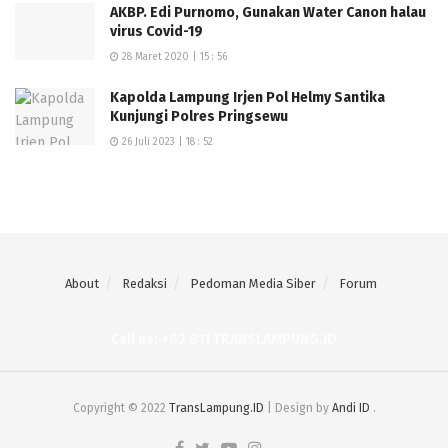
AKBP. Edi Purnomo, Gunakan Water Canon halau
virus Covid-19
28 Maret 2020 | 15 : 56
Kapolda Lampung Irjen Pol Helmy Santika
Kunjungi Polres Pringsewu
26 Juli 2023 | 18 : 52
About
Redaksi
Pedoman Media Siber
Forum
Call us: +62 811 TRANSLAMPUNG.ID
Copyright © 2022
TransLampung.ID
| Design by
Andi ID
.