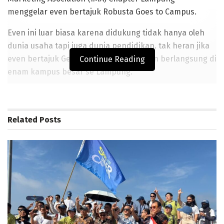
menggelar even bertajuk Robusta Goes to Campus.
Even ini luar biasa karena didukung tidak hanya oleh
dunia usaha tapi juga dunia pendidikan. tak heran jika
even bertajuk Getaro to Campus ini akan berlangsung di
Continue Reading
enam kampus besar se Lampung.
BACA JUGA
Related
Lampung Membuka Babak Baru Pembangunan Berbasis
Posts
Data melalui Peluncuran Satelit Lampung-1 Berbasis AI
Wagub Jihan Tinjau Rumah Calon Penerima BSPS, Dorong
Peningkatan Kualitas Hunian Warga dan Serap Aspirasi
Masyarakat
Pemprov Lampung Siapkan Arah Kebijakan Fiskal 2026-
2027 yang Realistis dan Berkelanjutan
Pemprov Lampung Dukung Penuh Lampung Financial