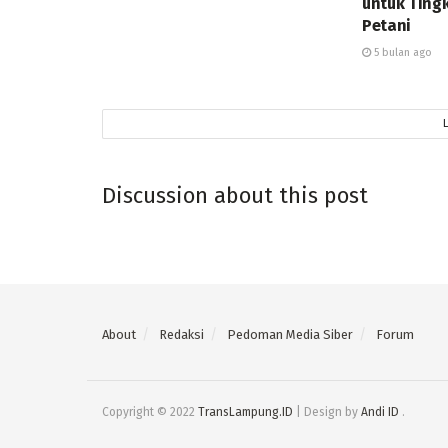
untuk Ting
Petani
5 bulan ago
Discussion about this post
About
Redaksi
Pedoman Media Siber
Forum
Copyright © 2022
TransLampung.ID
| Design by
Andi ID
.