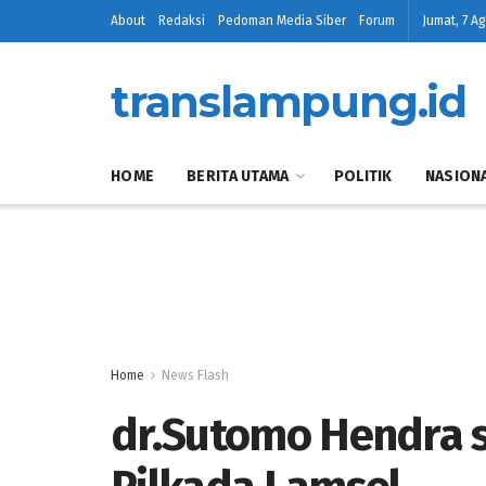
About
Redaksi
Pedoman Media Siber
Forum
Jumat, 7 A
translampung.id
HOME
BERITA UTAMA
POLITIK
NASION
Home
News Flash
dr.Sutomo Hendra s