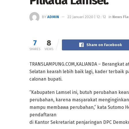
Pilkada Lamsel.
BY
ADMIN
22 Januari 2020 | 12 : 12
in
News Fla
7
8
Share on Facebook
SHARES
VIEWS
TRANSLAMPUNG.COM,KALIANDA – Berangkat a
Selatan kearah lebih baik lagi, kader terbaik
calonan bupati.
“Kabupaten Lamsel ini, butuh perubahan keara
perubahan, karena masyarakat menginginkan
mampu membawa perubahan,” kata Sutomo Hen
pendaftaran
di Kantor Sekretariat penjaringan DPC Demokra