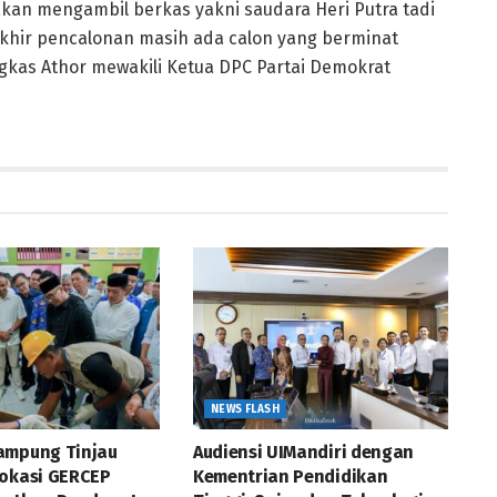
 akan mengambil berkas yakni saudara Heri Putra tadi
khir pencalonan masih ada calon yang berminat
ngkas Athor mewakili Ketua DPC Partai Demokrat
NEWS FLASH
ampung Tinjau
Audiensi UIMandiri dengan
Vokasi GERCEP
Kementrian Pendidikan