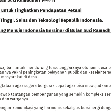
ulan Suci Ramadhan 1447 H
P untuk Tingkatkan Pendapatan Petani
Tinggi, Sains dan Teknologi Republik Indonesia.
ng Menuju Indonesia Bersinar di Bulan Suci Ramadh
ajiban untuk mendorong terselenggaranya otonomi desa ba
nya yakni peningkatan pelayanan publik dan kesejahteraan
masyarakat di desa .
tataan agar segera bergerak cepat agar bisa mewujudkan 
menjawab tantangan pembangunan yang semakin kompleks se
 dan warganya.
angun komunikasi yang harmonis sekaligus bersinergi deng