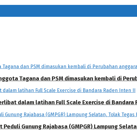
 Anggota Tagana dan PSM dimasukan kembali di Per
libat dalam latihan Full Scale Exercise di Bandara R
at Peduli Gunung Rajabasa (GMPGR) Lampung Selat