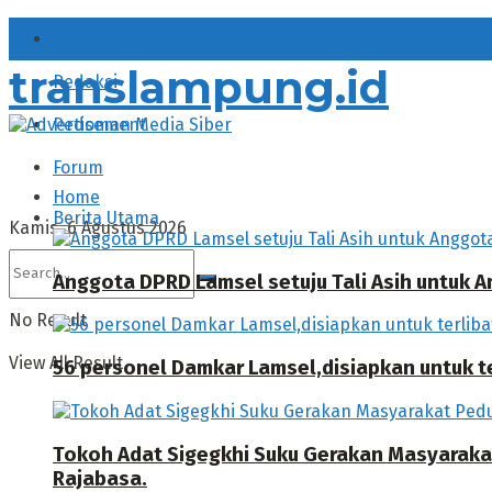
About
translampung.id
Redaksi
Pedoman Media Siber
Forum
Home
Berita Utama
Kamis, 6 Agustus 2026
Anggota DPRD Lamsel setuju Tali Asih untuk
No Result
View All Result
56 personel Damkar Lamsel,disiapkan untuk ter
Tokoh Adat Sigegkhi Suku Gerakan Masyarak
Rajabasa.