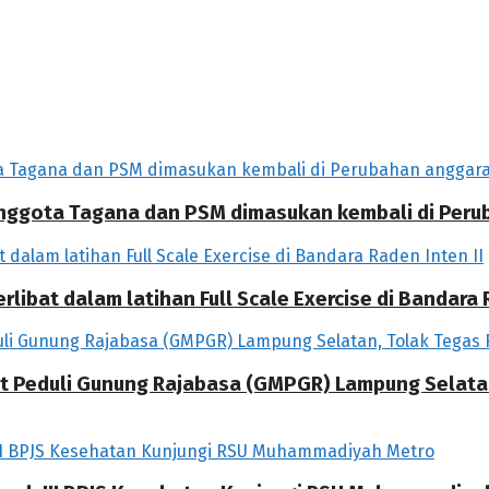
 Anggota Tagana dan PSM dimasukan kembali di Per
libat dalam latihan Full Scale Exercise di Bandara R
at Peduli Gunung Rajabasa (GMPGR) Lampung Selat