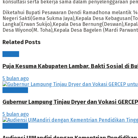
konsultasi serta bekerja sama dalam penyelenggaraan p
Diketahui Bupati Pesawaran Dendi Ramadhona melantik 14
Negeri Sakti(Gema Sukma Jaya),Kepala Desa Kebagusan(To
Langka(Erwan Sukijo),Kepala Desa Bernung(Deswan),Kepala
Desa Wiyono(M. Toha),Kepala Desa Bagelen (Mardi Parwanto
Related
Posts
Daerah
Puja Kesuma Kabupaten Lambar, Bakti Sosial di B
5 bulan ago
News Flash
Gubernur Lampung Tinjau Dryer dan Vokasi GERCE
5 bulan ago
News Flash
Audiensi UIMandiri dengan Kementrian Pendidikan 