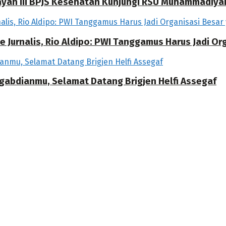
ilayah III BPJS Kesehatan Kunjungi RSU Muhammadiya
 Jurnalis, Rio Aldipo: PWI Tanggamus Harus Jadi O
ngabdianmu, Selamat Datang Brigjen Helfi Assegaf