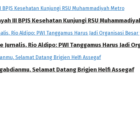
ilayah III BPJS Kesehatan Kunjungi RSU Muhammadiya
 Jurnalis, Rio Aldipo: PWI Tanggamus Harus Jadi O
ngabdianmu, Selamat Datang Brigjen Helfi Assegaf