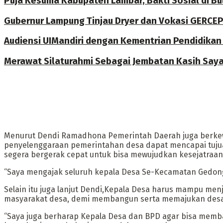
Puja Kesuma Kabupaten Lambar, Bakti Sosial di B
Gubernur Lampung Tinjau Dryer dan Vokasi GERCE
Audiensi UIMandiri dengan Kementrian Pendidikan 
Merawat Silaturahmi Sebagai Jembatan Kasih Saya
Menurut Dendi Ramadhona Pemerintah Daerah juga berkew
penyelenggaraan pemerintahan desa dapat mencapai tujuan
segera bergerak cepat untuk bisa mewujudkan kesejatraan 
“Saya mengajak seluruh kepala Desa Se-Kecamatan Gedong
Selain itu juga lanjut Dendi,Kepala Desa harus mampu 
masyarakat desa, demi membangun serta memajukan desa
“Saya juga berharap Kepala Desa dan BPD agar bisa memb