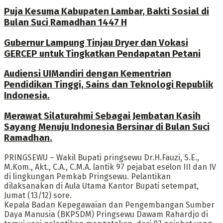
Puja Kesuma Kabupaten Lambar, Bakti Sosial di
Bulan Suci Ramadhan 1447 H
Gubernur Lampung Tinjau Dryer dan Vokasi
GERCEP untuk Tingkatkan Pendapatan Petani
Audiensi UIMandiri dengan Kementrian
Pendidikan Tinggi, Sains dan Teknologi Republik
Indonesia.
Merawat Silaturahmi Sebagai Jembatan Kasih
Sayang Menuju Indonesia Bersinar di Bulan Suci
Ramadhan.
PRINGSEWU – Wakil Bupati pringsewu Dr.H.Fauzi, S.E.,
M.Kom., Akt., C.A., C.M.A. lantik 97 pejabat eselon III dan IV
di lingkungan Pemkab Pringsewu. Pelantikan
dilaksanakan di Aula Utama Kantor Bupati setempat,
Jumat (13/12) sore.
Kepala Badan Kepegawaian dan Pengembangan Sumber
Daya Manusia (BKPSDM) Pringsewu Dawam Rahardjo di