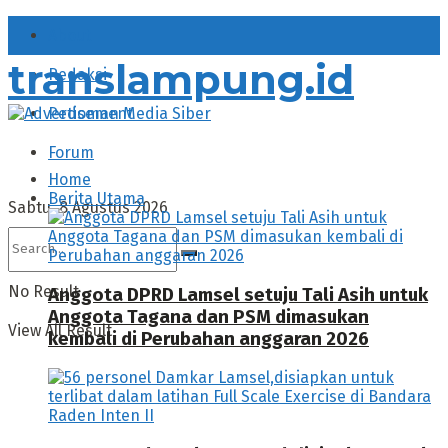
About
translampung.id
Redaksi
Pedoman Media Siber
Forum
Home
Berita Utama
Sabtu, 8 Agustus 2026
No Result
Anggota DPRD Lamsel setuju Tali Asih untuk
Anggota Tagana dan PSM dimasukan
View All Result
kembali di Perubahan anggaran 2026