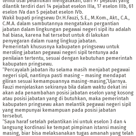
temui usai pelantikan mengatakan, dari 97 pejabat yang
dilantik terdiri dari 14 pejabat eselon IIIa, 17 eselon IIIb, 61
eselon IVa dan 5 pejabat eselon IVb.
Wakil bupati pringsewu Dr.H.Fauzi, S.E., M.Kom., Akt., C.A.,
C.M.A. dalam sambutannya mengatakan pergantian
jabatan dalam lingkungan pegawai negeri sipil itu adalah
hal biasa, karena hal tersebut untuk di lakukan
penyegaran dalam ruang lingkup jabatan.
Pemerintah khususnya kabupaten pringsewu untuk
meroling jabatan pegawai negeri sipil tentunya ada
penilaian tertentu, sesuai dengan kebutuhan pemerintah
kabupaten pringsewu.
“Percayalah jabatan itu selama masih menjabat pegawai
negeri sipil, nantinya pasti masing – masing mendapat
giliran sesuai kemampuannya masing-masing,”Ujarnya.
Fauzi menjelaskan sekiranya bila dalam waktu dekat ini
akan ada penambahan posisi jabatan eselon yang kosong
atau posisi jabatan yang di butuhkan, maka pemerintah
kabupaten pringsewu akan melantik pegawai negeri sipil
yang mempunyai kemampuan pada posisi jabatan
tersebut.
“Saya haraf setelah pelantikan ini untuk eselon 3 dan 4
langsung kordinasi ke tempat pimpinan istansi masing
masing, biar bisa melaksanakan tugas amanah yang telah