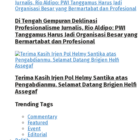
Di Tengah Gempuran Deklinasi
Profesionalisme Jurnalis, Rio Aldipo: PWI
Tanggamus Harus Jadi Organisasi Besar yang
Bermartabat dan Profesional
Terima Kasih Irjen Pol Helmy Santika atas
Pengabdianmu, Selamat Datang Brigjen Helfi
Assegaf
Trending Tags
Commentary
Featured
Event
Editorial