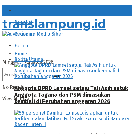
About
translampung.id
Redaksi
Pedoman Media Siber
Forum
Home
Berita Utama
Minggu, 9 Agustus 2026
No Result
Anggota DPRD Lamsel setuju Tali Asih untuk
Anggota Tagana dan PSM dimasukan
View All Result
kembali di Perubahan anggaran 2026