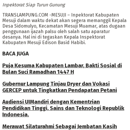
Inpektorat Siap Turun Gunung
TRANSLAMPUNG.COM -MESUJI – Inpektorat Kabupaten
Mesuji dalam waktu dekat akan segera memanggil Kepala
Desa Sidomulyo, Kecamatan Mesuji Muamar, atas dugaan
penggunaan ijazah palsu oleh salah satu aparatur
desanya. Hal ini di tegaskan Kepala Inspektorat
Kabupaten Mesuji Edison Basid Habibi.
BACA JUGA
Puja Kesuma Kabupaten Lambar, Bakti Sosial di
Bulan Suci Ramadhan 1447 H
Gubernur Lampung Tinjau Dryer dan Vokasi
GERCEP untuk Tingkatkan Pendapatan Petani
Audiensi UIMandiri dengan Kementrian
Pendidikan Tinggi, Sains dan Teknologi Republik
Indonesia.
Merawat Silaturahmi Sebagai Jembatan Kasih