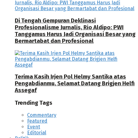
Di Tengah Gempuran Deklinasi
Profesionalisme Jurnalis, Rio Aldipo: PWI
Tanggamus Harus Jadi Organisasi Besar yang
Bermartabat dan Profesional
Terima Kasih Irjen Pol Helmy Santika atas
Pengabdianmu, Selamat Datang Brigjen Helfi
Assegaf
Trending Tags
Commentary
Featured
Event
Editorial